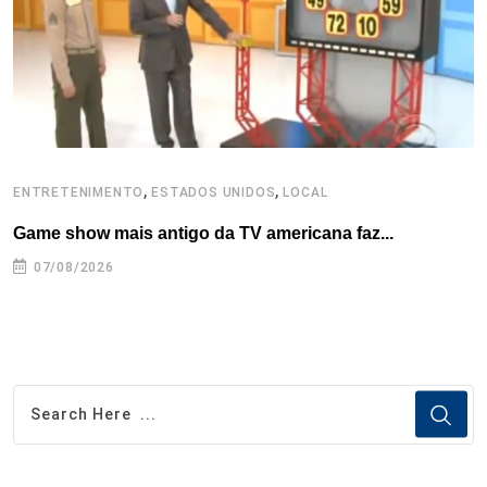
,
,
ENTRETENIMENTO
ESTADOS UNIDOS
LOCAL
L
Game show mais antigo da TV americana faz...
I
se
07/08/2026