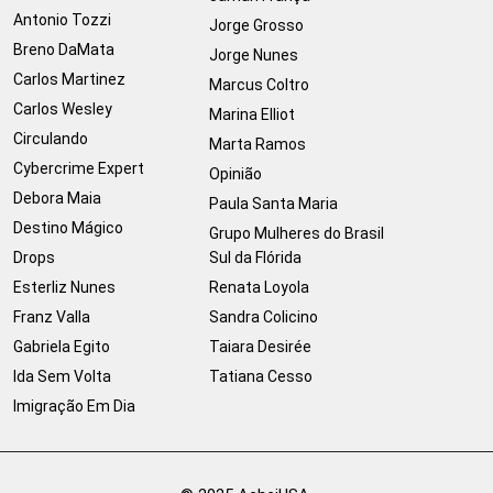
Antonio Tozzi
Jorge Grosso
Breno DaMata
Jorge Nunes
Carlos Martinez
Marcus Coltro
Carlos Wesley
Marina Elliot
Circulando
Marta Ramos
Cybercrime Expert
Opinião
Debora Maia
Paula Santa Maria
Destino Mágico
Grupo Mulheres do Brasil
Drops
Sul da Flórida
Esterliz Nunes
Renata Loyola
Franz Valla
Sandra Colicino
Gabriela Egito
Taiara Desirée
Ida Sem Volta
Tatiana Cesso
Imigração Em Dia