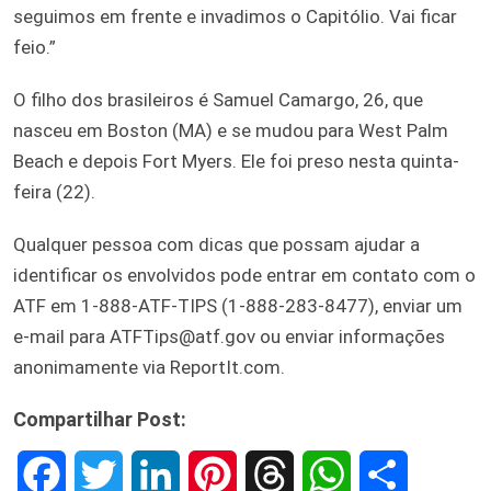
seguimos em frente e invadimos o Capitólio. Vai ficar
feio.”
O filho dos brasileiros é Samuel Camargo, 26, que
nasceu em Boston (MA) e se mudou para West Palm
Beach e depois Fort Myers. Ele foi preso nesta quinta-
feira (22).
Qualquer pessoa com dicas que possam ajudar a
identificar os envolvidos pode entrar em contato com o
ATF em 1-888-ATF-TIPS (1-888-283-8477), enviar um
e-mail para ATFTips@atf.gov ou enviar informações
anonimamente via ReportIt.com.
Compartilhar Post:
F
T
L
P
T
W
S