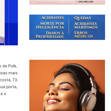
 de Polk,
oisas mais
osta, 73,
ua porta,
 e o