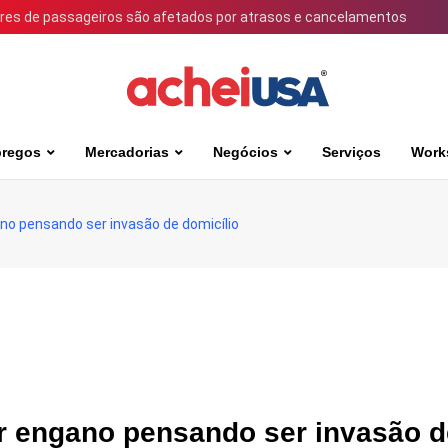
ares de passageiros são afetados por atrasos e cancelamentos
regos
Mercadorias
Negócios
Serviços
Work
ano pensando ser invasão de domicílio
or engano pensando ser invasão d