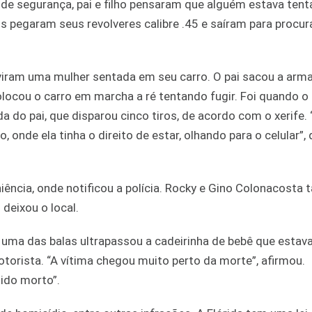
de segurança, pai e filho pensaram que alguém estava ten
bos pegaram seus revolveres calibre .45 e saíram para procur
 viram uma mulher sentada em seu carro. O pai sacou a arm
 colocou o carro em marcha a ré tentando fugir. Foi quando o
 do pai, que disparou cinco tiros, de acordo com o xerife. 
nde ela tinha o direito de estar, olhando para o celular”, d
iência, onde notificou a polícia. Rocky e Gino Colonacost
deixou o local.
s uma das balas ultrapassou a cadeirinha de bebê que estava
otorista. “A vítima chegou muito perto da morte”, afirmou.
sido morto”.