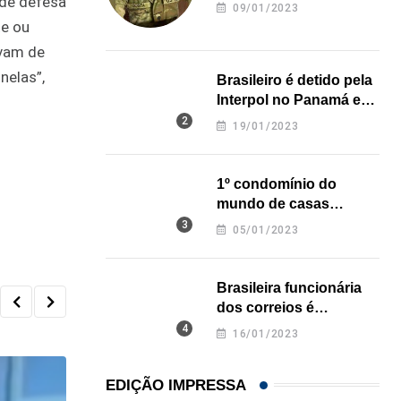
 de defesa
revela onde deixou o
09/01/2023
corpo
te ou
avam de
nelas”,
Brasileiro é detido pela
Interpol no Panamá e
pode pegar prisão
19/01/2023
perpétua nos EUA
1º condomínio do
mundo de casas
impressas em 3D é
05/01/2023
inaugurado no Texas
Brasileira funcionária
dos correios é
assassinada a facadas
16/01/2023
na Califórnia
EDIÇÃO IMPRESSA