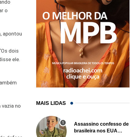
tando
ar o
a, apontou
“Os dois
isse ele.
a também
MAIS LIDAS
 vazia no
Assassino confesso de
brasileira nos EUA