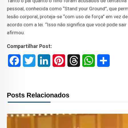
Tanto o pai quanto o filho foram acusados ​​de tentativa
pessoal, conhecida como “Stand your Ground”, que per
lesão corporal, proteja-se “com uso de força” em vez d
acordo com a lei. “Isso não significa que você pode sai
afirmou.
Compartilhar Post:
F
T
L
P
T
W
S
a
w
i
i
h
h
h
c
i
n
n
r
a
a
Posts Relacionados
e
t
k
t
e
t
r
b
t
e
e
a
s
e
o
e
d
r
d
A