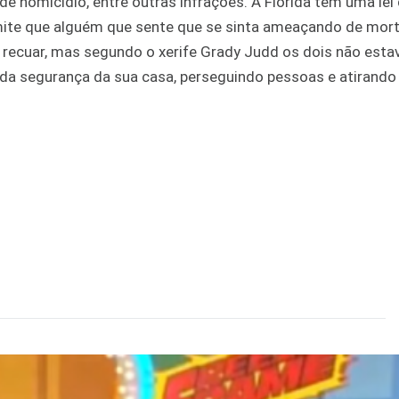
 de homicídio, entre outras infrações. A Flórida tem uma lei
mite que alguém que sente que se sinta ameaçando de mor
e recuar, mas segundo o xerife Grady Judd os dois não est
r da segurança da sua casa, perseguindo pessoas e atirando 