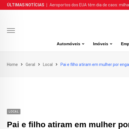
Skip
ÚLTIMAS NOTÍCIAS
|
Aeroportos dos EUA têm dia de caos: milh
to
content
Automóveis
Imóveis
Emp
Home
Geral
Local
Pai e filho atiram em mulher por eng
LOCAL
Pai e filho atiram em mulher p