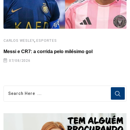
t
,
CARLOS WESLEY
ESPORTES
C
Messi e CR7: a corrida pelo milésimo gol
C
07/08/2026