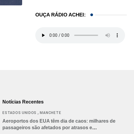
OUÇA RÁDIO ACHEI:
,
,
BRASIL
ESTADOS UNIDOS
MUNDO
Brasil e EUA alertam cidadãos sobre viagens ao..
23/07/2026
Notícias Recentes
,
ESTADOS UNIDOS
MANCHETE
Aeroportos dos EUA têm dia de caos: milhares de
passageiros são afetados por atrasos e