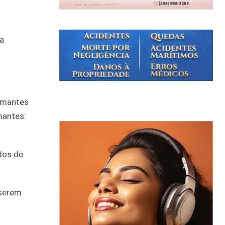
a
umantes
mantes:
dos de
 serem