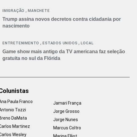
cancelamentos
,
IMIGRAÇÃO
MANCHETE
Trump assina novos decretos contra cidadania por
nascimento
,
,
ENTRETENIMENTO
ESTADOS UNIDOS
LOCAL
Game show mais antigo da TV americana faz seleção
gratuita no sul da Flórida
Colunistas
Ana Paula Franco
Jamari França
Antonio Tozzi
Jorge Grosso
Breno DaMata
Jorge Nunes
Carlos Martinez
Marcus Coltro
Carlos Wesley
Marina Elliot