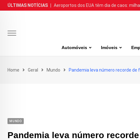
Skip
ÚLTIMAS NOTÍCIAS
|
Aeroportos dos EUA têm dia de caos: milh
to
content
Automóveis
Imóveis
Emp
Home
Geral
Mundo
Pandemia leva número recorde de fu
MUNDO
Pandemia leva número recorde 