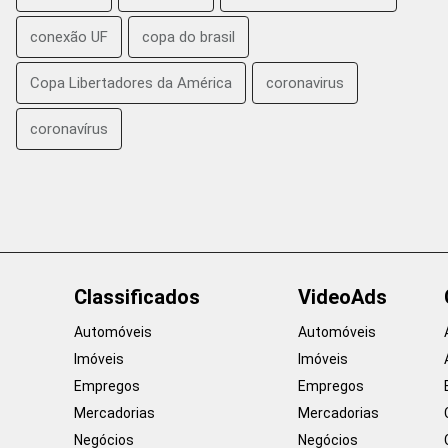
conexão UF
copa do brasil
Copa Libertadores da América
coronavirus
coronavírus
Classificados
VideoAds
Automóveis
Automóveis
Imóveis
Imóveis
Empregos
Empregos
Mercadorias
Mercadorias
Negócios
Negócios