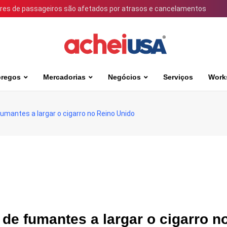
ares de passageiros são afetados por atrasos e cancelamentos
regos
Mercadorias
Negócios
Serviços
Work
mantes a largar o cigarro no Reino Unido
de fumantes a largar o cigarro n