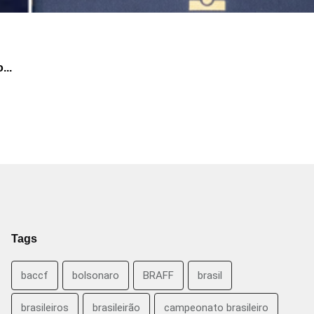
...
Tags
baccf
bolsonaro
BRAFF
brasil
brasileiros
brasileirão
campeonato brasileiro