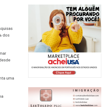
squisas
% dos
umar
 desde
onta uma
ma