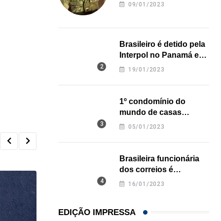
revela onde deixou o
09/01/2023
corpo
Brasileiro é detido pela
Interpol no Panamá e
pode pegar prisão
19/01/2023
perpétua nos EUA
1º condomínio do
mundo de casas
impressas em 3D é
05/01/2023
inaugurado no Texas
Brasileira funcionária
dos correios é
assassinada a facadas
16/01/2023
na Califórnia
EDIÇÃO IMPRESSA