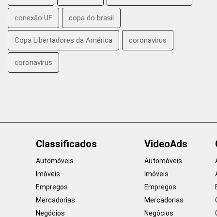
conexão UF
copa do brasil
Copa Libertadores da América
coronavirus
coronavírus
Classificados
VideoAds
Automóveis
Automóveis
Imóveis
Imóveis
Empregos
Empregos
Mercadorias
Mercadorias
Negócios
Negócios