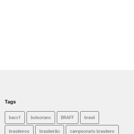
Tags
baccf
bolsonaro
BRAFF
brasil
brasileiros
brasileirão
campeonato brasileiro