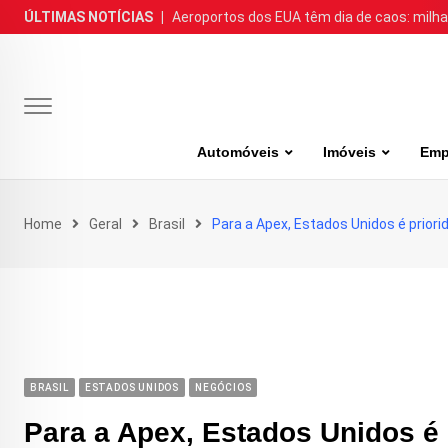
Skip
ÚLTIMAS NOTÍCIAS
|
Aeroportos dos EUA têm dia de caos: milh
to
content
Automóveis
Imóveis
Emp
Home
Geral
Brasil
Para a Apex, Estados Unidos é priorid
BRASIL
ESTADOS UNIDOS
NEGÓCIOS
Para a Apex, Estados Unidos é 