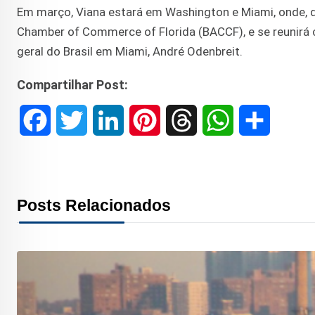
Em março, Viana estará em Washington e Miami, onde, d
Chamber of Commerce of Florida (BACCF), e se reunirá c
geral do Brasil em Miami, André Odenbreit.
Compartilhar Post:
F
T
L
P
T
W
S
a
w
i
i
h
h
h
c
i
n
n
r
a
a
Posts Relacionados
e
t
k
t
e
t
r
b
t
e
e
a
s
e
o
e
d
r
d
A
o
r
I
e
s
p