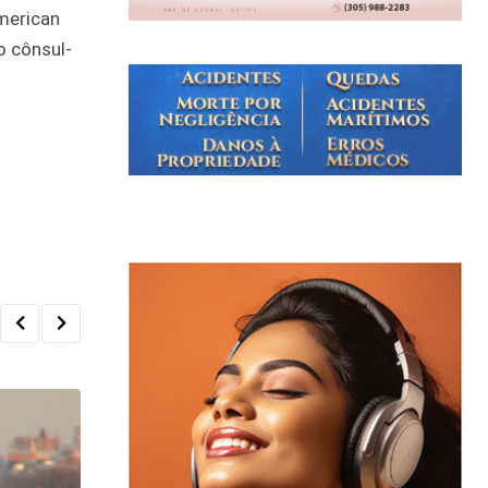
American
o cônsul-