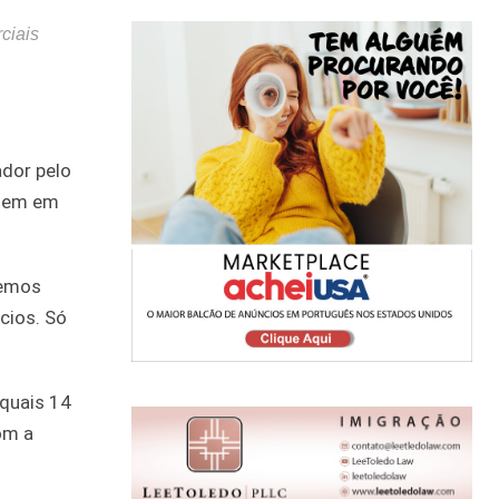
ciais
ador pelo
 tem em
demos
cios. Só
 quais 14
om a