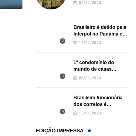
revela onde deixou o
09/01/2023
corpo
,
,
ENTRETENIMENTO
ESTADOS UNIDOS
LOCAL
Brasileiro é detido pela
Game show mais antigo da TV americana faz...
Interpol no Panamá e
pode pegar prisão
07/08/2026
19/01/2023
perpétua nos EUA
1º condomínio do
mundo de casas
impressas em 3D é
05/01/2023
inaugurado no Texas
Brasileira funcionária
dos correios é
assassinada a facadas
16/01/2023
na Califórnia
EDIÇÃO IMPRESSA