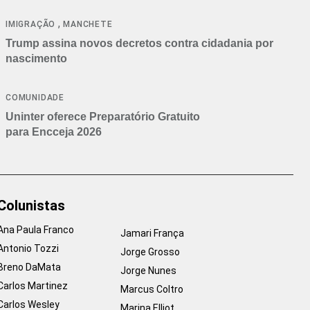
cancelamentos
,
IMIGRAÇÃO
MANCHETE
Trump assina novos decretos contra cidadania por
nascimento
COMUNIDADE
Uninter oferece Preparatório Gratuito
para Encceja 2026
Colunistas
Ana Paula Franco
Jamari França
Antonio Tozzi
Jorge Grosso
Breno DaMata
Jorge Nunes
Carlos Martinez
Marcus Coltro
Carlos Wesley
Marina Elliot