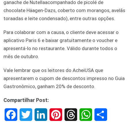
ganache de Nutellaacompanhado de picolé de
chocolate Häagen-Dazs, coberto com morangos, avelãs
toraadas e leite condensado), entre outras opções.
Para colaborar com a causa, o cliente deve acessar o
aplicativo Paris 6 e baixar gratuitamente o voucher e
apresentá-lo no restaurante. Válido durante todos o
mês de outubro.
Vale lembrar que os leitores do AcheiUSA que
apresentarem o cupom de descontos impresso no Guia
Gastronômico, ganham 20% de desconto.
Compartilhar Post:
F
T
L
P
T
W
S
a
w
i
i
h
h
h