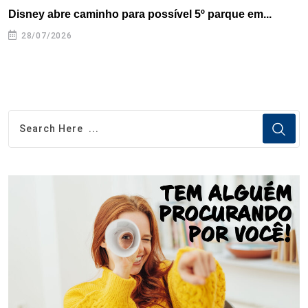
Disney abre caminho para possível 5º parque em...
C
28/07/2026