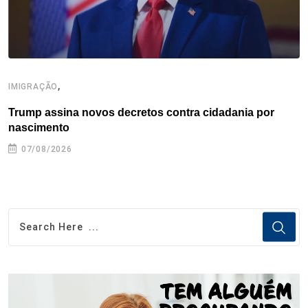
,
IMIGRAÇÃO
E
Trump assina novos decretos contra cidadania por
C
nascimento
e
07/08/2026