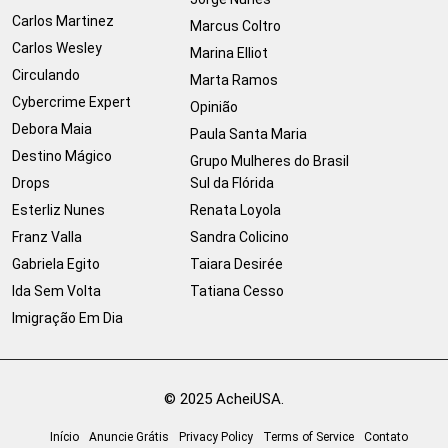
Carlos Martinez
Marcus Coltro
Carlos Wesley
Marina Elliot
Circulando
Marta Ramos
Cybercrime Expert
Opinião
Debora Maia
Paula Santa Maria
Destino Mágico
Grupo Mulheres do Brasil
Drops
Sul da Flórida
Esterliz Nunes
Renata Loyola
Franz Valla
Sandra Colicino
Gabriela Egito
Taiara Desirée
Ida Sem Volta
Tatiana Cesso
Imigração Em Dia
© 2025 AcheiUSA.
Início
Anuncie Grátis
Privacy Policy
Terms of Service
Contato