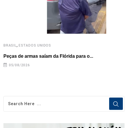
t
,
BRASIL
ESTADOS UNIDOS
B
Peças de armas saíam da Flórida para o...
E
e
05/08/2026