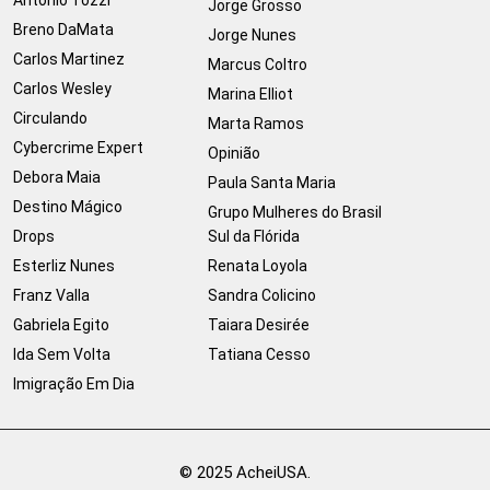
Jorge Grosso
Breno DaMata
Jorge Nunes
Carlos Martinez
Marcus Coltro
Carlos Wesley
Marina Elliot
Circulando
Marta Ramos
Cybercrime Expert
Opinião
Debora Maia
Paula Santa Maria
Destino Mágico
Grupo Mulheres do Brasil
Drops
Sul da Flórida
Esterliz Nunes
Renata Loyola
Franz Valla
Sandra Colicino
Gabriela Egito
Taiara Desirée
Ida Sem Volta
Tatiana Cesso
Imigração Em Dia
© 2025 AcheiUSA.