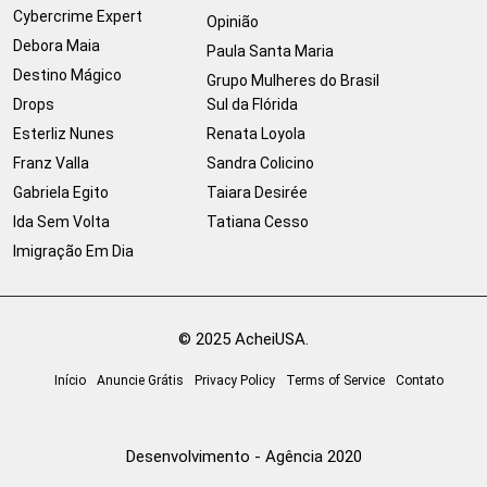
Cybercrime Expert
Opinião
Debora Maia
Paula Santa Maria
Destino Mágico
Grupo Mulheres do Brasil
Drops
Sul da Flórida
Esterliz Nunes
Renata Loyola
Franz Valla
Sandra Colicino
Gabriela Egito
Taiara Desirée
Ida Sem Volta
Tatiana Cesso
Imigração Em Dia
© 2025 AcheiUSA.
Início
Anuncie Grátis
Privacy Policy
Terms of Service
Contato
Desenvolvimento - Agência 2020