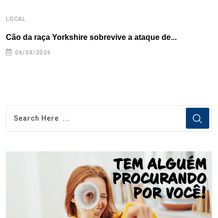
LOCAL
L
Cão da raça Yorkshire sobrevive a ataque de...
R
p
06/08/2026