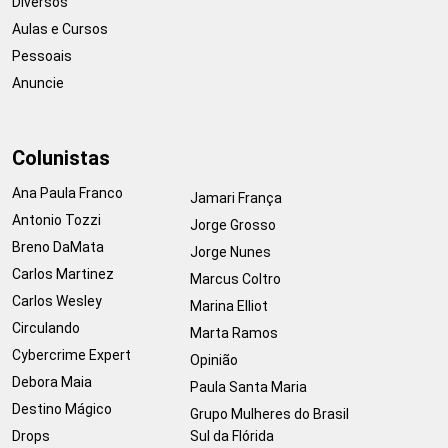
Diversos
Aulas e Cursos
Pessoais
Anuncie
Colunistas
Ana Paula Franco
Jamari França
Antonio Tozzi
Jorge Grosso
Breno DaMata
Jorge Nunes
Carlos Martinez
Marcus Coltro
Carlos Wesley
Marina Elliot
Circulando
Marta Ramos
Cybercrime Expert
Opinião
Debora Maia
Paula Santa Maria
Destino Mágico
Grupo Mulheres do Brasil
Drops
Sul da Flórida