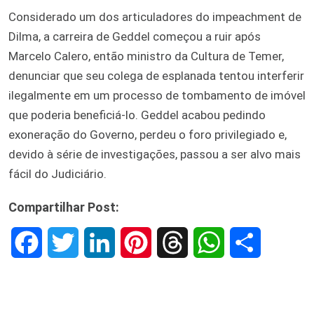
Considerado um dos articuladores do impeachment de
Dilma,
a carreira de Geddel começou a ruir após
Marcelo Calero
, então ministro da Cultura de Temer,
denunciar que seu colega de esplanada tentou interferir
ilegalmente em um processo de tombamento de imóvel
que poderia beneficiá-lo. Geddel acabou pedindo
exoneração do Governo, perdeu o foro privilegiado e,
devido à série de investigações, passou a ser alvo mais
fácil do Judiciário.
Compartilhar Post:
F
T
L
P
T
W
S
a
w
i
i
h
h
h
c
i
n
n
r
a
a