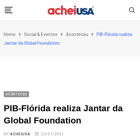
Skip
to
content
Home
Social & Eventos
Aconteceu
PIB-Flórida realiza
Jantar da Global Foundation
ACONTECEU
PIB-Flórida realiza Jantar da
Global Foundation
BY
ACHEIUSA
23/07/2021