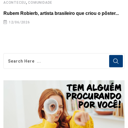
,
ACONTECEU
COMUNIDADE
A
Rubem Robierb, artista brasileiro que criou o pôster...
L
A
12/06/2026