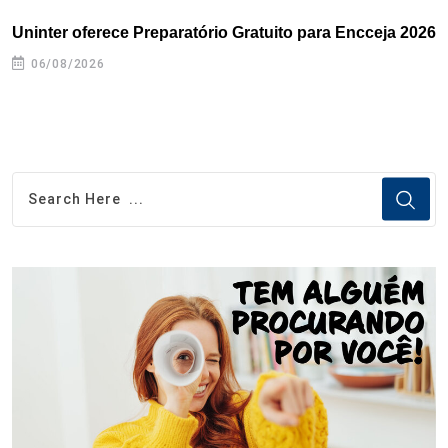
Uninter oferece Preparatório Gratuito para Encceja 2026
E
e
06/08/2026