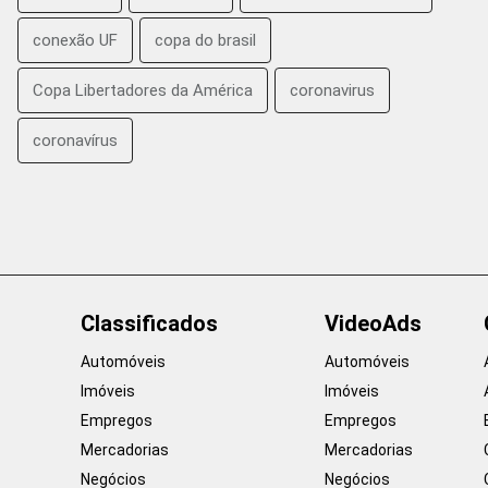
conexão UF
copa do brasil
Copa Libertadores da América
coronavirus
coronavírus
Classificados
VideoAds
Automóveis
Automóveis
Imóveis
Imóveis
Empregos
Empregos
Mercadorias
Mercadorias
Negócios
Negócios