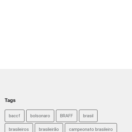
Tags
baccf
bolsonaro
BRAFF
brasil
brasileiros
brasileirão
campeonato brasileiro