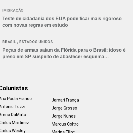
IMIGRAÇÃO
Teste de cidadania dos EUA pode ficar mais rigoroso
com novas regras em estudo
,
BRASIL
ESTADOS UNIDOS
Peças de armas saíam da Flórida para o Brasil: idoso é
preso em SP suspeito de abastecer esquema
criminoso
Colunistas
Ana Paula Franco
Jamari França
Antonio Tozzi
Jorge Grosso
Breno DaMata
Jorge Nunes
Carlos Martinez
Marcus Coltro
Carlos Wesley
Marina Elliot