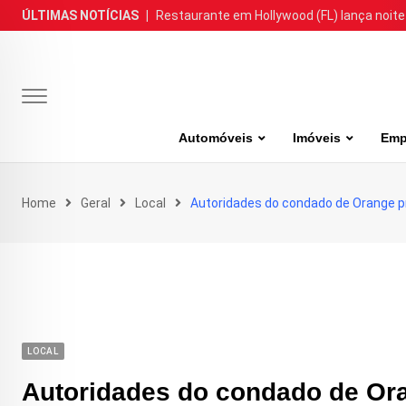
Skip
ÚLTIMAS NOTÍCIAS
|
Restaurante em Hollywood (FL) lança noite
to
content
Automóveis
Imóveis
Emp
Home
Geral
Local
Autoridades do condado de Orange p
LOCAL
Autoridades do condado de Ora