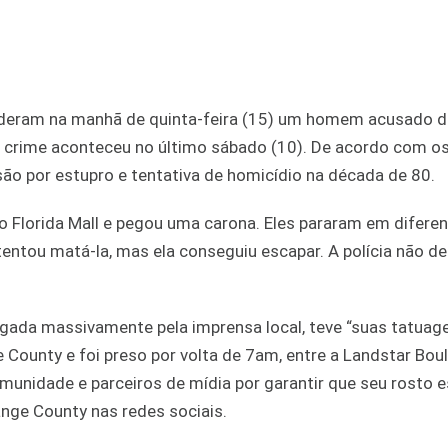
renderam na manhã de quinta-feira (15) um homem acusado 
 crime aconteceu no último sábado (10). De acordo com os
são por estupro e tentativa de homicídio na década de 80.
 Florida Mall e pegou uma carona. Eles pararam em difere
tentou matá-la, mas ela conseguiu escapar. A polícia não d
ulgada massivamente pela imprensa local, teve “suas tatuag
County e foi preso por volta de 7am, entre a Landstar Boul
nidade e parceiros de mídia por garantir que seu rosto e
ange County nas redes sociais.