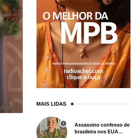
MAIS LIDAS
,
Assassino confesso de
LOCAL
brasileira nos EUA
Sul da Flórida terá mais dias de chuva...