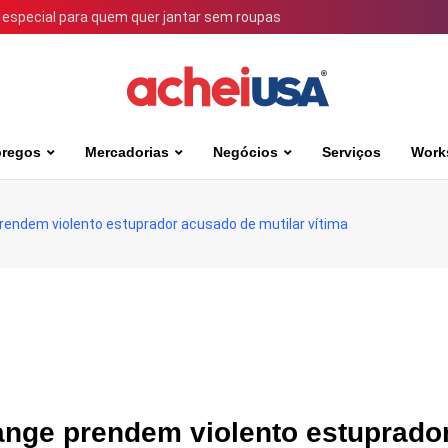
 especial para quem quer jantar sem roupas
regos
Mercadorias
Negócios
Serviços
Work
rendem violento estuprador acusado de mutilar vítima
nge prendem violento estuprado