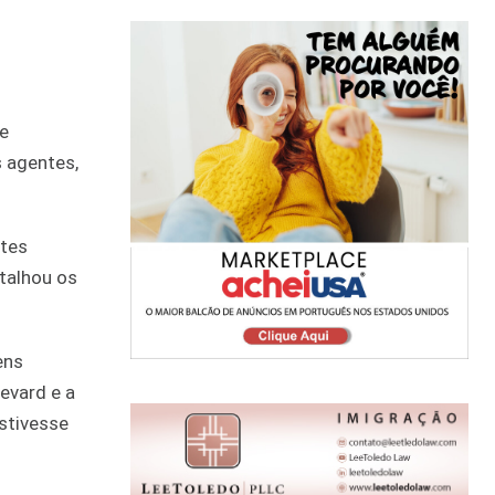
de
 agentes,
ntes
etalhou os
ens
evard e a
stivesse