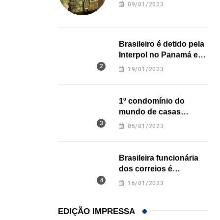
revela onde deixou o
09/01/2023
corpo
04/08/2026
Brasileiro é detido pela
Interpol no Panamá e
pode pegar prisão
19/01/2023
perpétua nos EUA
1º condomínio do
mundo de casas
impressas em 3D é
05/01/2023
inaugurado no Texas
Brasileira funcionária
dos correios é
assassinada a facadas
16/01/2023
na Califórnia
EDIÇÃO IMPRESSA