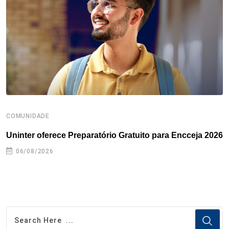
o
r
I
e
s
p
k
n
s
p
t
COMUNIDADE
B
Uninter oferece Preparatório Gratuito para Encceja 2026
E
e
06/08/2026