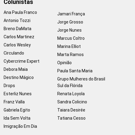
Colunistas
Ana Paula Franco
Jamari França
Antonio Tozzi
Jorge Grosso
Breno DaMata
Jorge Nunes
Carlos Martinez
Marcus Coltro
Carlos Wesley
Marina Elliot
Circulando
Marta Ramos
Cybercrime Expert
Opinião
Debora Maia
Paula Santa Maria
Destino Mágico
Grupo Mulheres do Brasil
Drops
Sul da Flórida
Esterliz Nunes
Renata Loyola
Franz Valla
Sandra Colicino
Gabriela Egito
Taiara Desirée
Ida Sem Volta
Tatiana Cesso
Imigração Em Dia