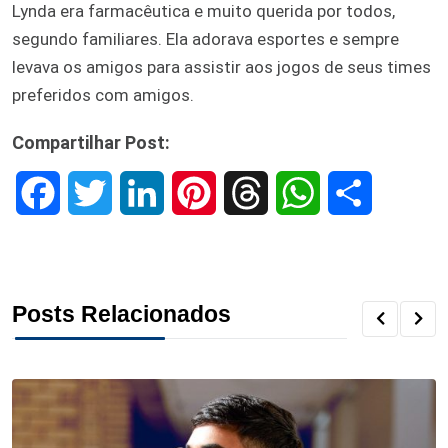
Lynda era farmacêutica e muito querida por todos,
segundo familiares. Ela adorava esportes e sempre
levava os amigos para assistir aos jogos de seus times
preferidos com amigos.
Compartilhar Post:
F
T
L
P
T
W
S
a
w
i
i
h
h
h
c
i
n
n
r
a
a
Posts Relacionados
e
t
k
t
e
t
r
b
t
e
e
a
s
e
o
e
d
r
d
A