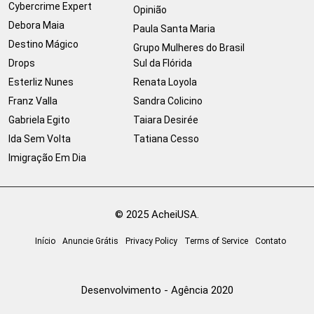
Cybercrime Expert
Opinião
Debora Maia
Paula Santa Maria
Destino Mágico
Grupo Mulheres do Brasil
Drops
Sul da Flórida
Esterliz Nunes
Renata Loyola
Franz Valla
Sandra Colicino
Gabriela Egito
Taiara Desirée
Ida Sem Volta
Tatiana Cesso
Imigração Em Dia
© 2025 AcheiUSA.
Início
Anuncie Grátis
Privacy Policy
Terms of Service
Contato
Desenvolvimento - Agência 2020