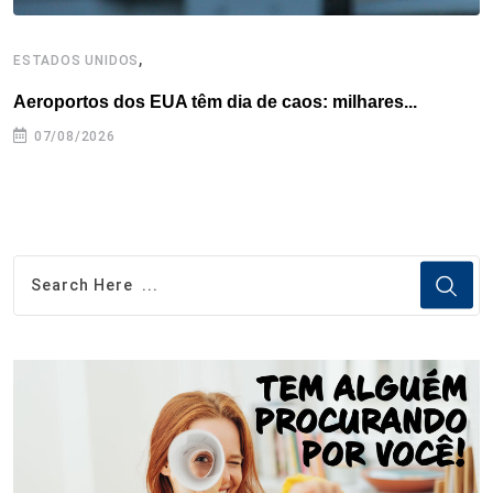
,
ESTADOS UNIDOS
I
Aeroportos dos EUA têm dia de caos: milhares...
T
n
07/08/2026