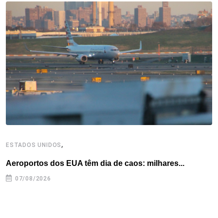
o
e
d
r
d
A
o
r
I
e
s
p
k
n
s
p
t
,
ESTADOS UNIDOS
I
Aeroportos dos EUA têm dia de caos: milhares...
T
n
07/08/2026