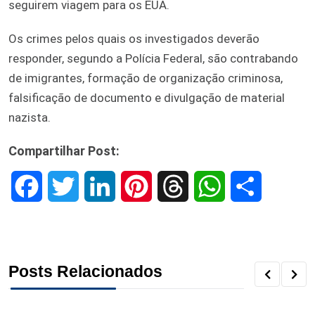
seguirem viagem para os EUA.
Os crimes pelos quais os investigados deverão
responder, segundo a Polícia Federal, são contrabando
de imigrantes, formação de organização criminosa,
falsificação de documento e divulgação de material
nazista.
Compartilhar Post:
F
T
L
P
T
W
S
a
w
i
i
h
h
h
c
i
n
n
r
a
a
Posts Relacionados
e
t
k
t
e
t
r
b
t
e
e
a
s
e