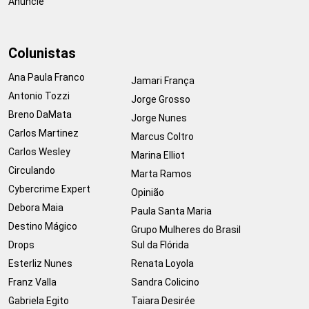
Anuncie
Colunistas
Ana Paula Franco
Jamari França
Antonio Tozzi
Jorge Grosso
Breno DaMata
Jorge Nunes
Carlos Martinez
Marcus Coltro
Carlos Wesley
Marina Elliot
Circulando
Marta Ramos
Cybercrime Expert
Opinião
Debora Maia
Paula Santa Maria
Destino Mágico
Grupo Mulheres do Brasil
Drops
Sul da Flórida
Esterliz Nunes
Renata Loyola
Franz Valla
Sandra Colicino
Gabriela Egito
Taiara Desirée