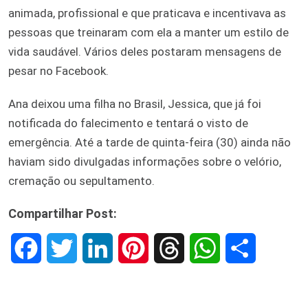
animada, profissional e que praticava e incentivava as
pessoas que treinaram com ela a manter um estilo de
vida saudável. Vários deles postaram mensagens de
pesar no Facebook.
Ana deixou uma filha no Brasil, Jessica, que já foi
notificada do falecimento e tentará o visto de
emergência. Até a tarde de quinta-feira (30) ainda não
haviam sido divulgadas informações sobre o velório,
cremação ou sepultamento.
Compartilhar Post:
F
T
L
P
T
W
S
a
w
i
i
h
h
h