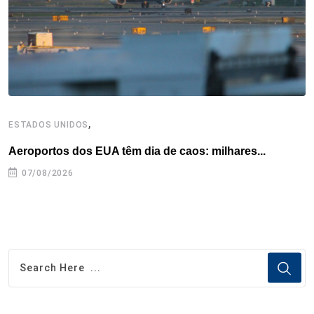
k
n
s
p
t
,
ESTADOS UNIDOS
E
Aeroportos dos EUA têm dia de caos: milhares...
G
07/08/2026