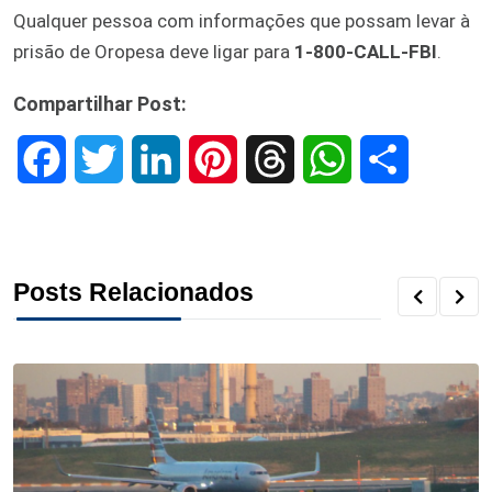
Qualquer pessoa com informações que possam levar à
prisão de Oropesa deve ligar para
1-800-CALL-FBI
.
Compartilhar Post:
F
T
L
P
T
W
S
a
w
i
i
h
h
h
c
i
n
n
r
a
a
Posts Relacionados
e
t
k
t
e
t
r
b
t
e
e
a
s
e
o
e
d
r
d
A
o
r
I
e
s
p