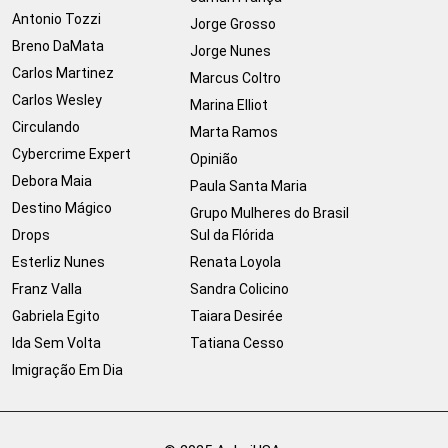
Antonio Tozzi
Jorge Grosso
Breno DaMata
Jorge Nunes
Carlos Martinez
Marcus Coltro
Carlos Wesley
Marina Elliot
Circulando
Marta Ramos
Cybercrime Expert
Opinião
Debora Maia
Paula Santa Maria
Destino Mágico
Grupo Mulheres do Brasil
Drops
Sul da Flórida
Esterliz Nunes
Renata Loyola
Franz Valla
Sandra Colicino
Gabriela Egito
Taiara Desirée
Ida Sem Volta
Tatiana Cesso
Imigração Em Dia