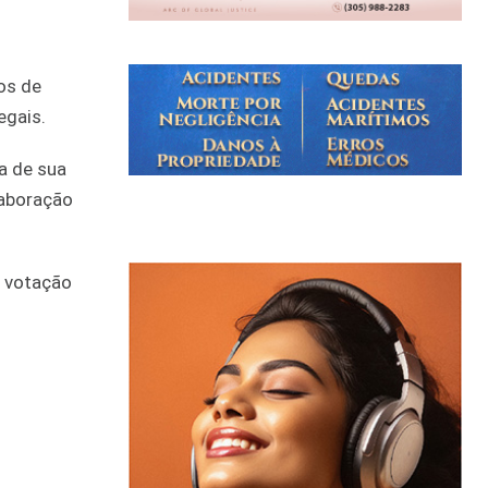
os de
egais.
a de sua
laboração
a votação