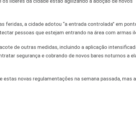
 os líderes da cidade estão agilizando a adoção de novos
oas feridas, a cidade adotou “a entrada controlada” em pont
ectar pessoas que estejam entrando na área com armas il
te de outras medidas, incluindo a aplicação intensificad
ontratar segurança e cobrando de novos bares noturnos a e
bre estas novas regulamentações na semana passada, mas 