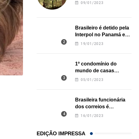
revela onde deixou o
09/01/2023
corpo
Brasileiro é detido pela
Interpol no Panamá e
pode pegar prisão
19/01/2023
perpétua nos EUA
1º condomínio do
mundo de casas
impressas em 3D é
05/01/2023
inaugurado no Texas
LOCAL
Restaurante em Hollywood (FL) lança noite especi
Brasileira funcionária
dos correios é
05/08/2026
assassinada a facadas
16/01/2023
na Califórnia
EDIÇÃO IMPRESSA