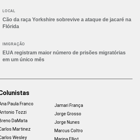
Branca
LOCAL
Cão da raça Yorkshire sobrevive a ataque de jacaré na
Flórida
IMIGRAÇÃO
EUA registram maior número de prisões migratórias
em um único mês
Colunistas
Ana Paula Franco
Jamari França
Antonio Tozzi
Jorge Grosso
Breno DaMata
Jorge Nunes
Carlos Martinez
Marcus Coltro
Carlos Wesley
Marina Elliot