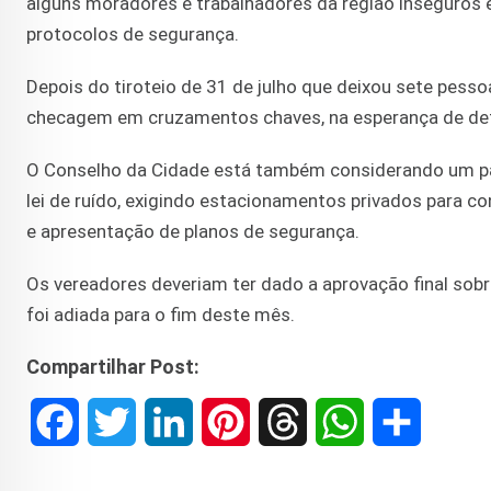
alguns moradores e trabalhadores da região inseguros e
protocolos de segurança.
Depois do tiroteio de 31 de julho que deixou sete pess
checagem em cruzamentos chaves, na esperança de det
O Conselho da Cidade está também considerando um paco
lei de ruído, exigindo estacionamentos privados para c
e apresentação de planos de segurança.
Os vereadores deveriam ter dado a aprovação final so
foi adiada para o fim deste mês.
Compartilhar Post:
F
T
L
P
T
W
S
a
w
i
i
h
h
h