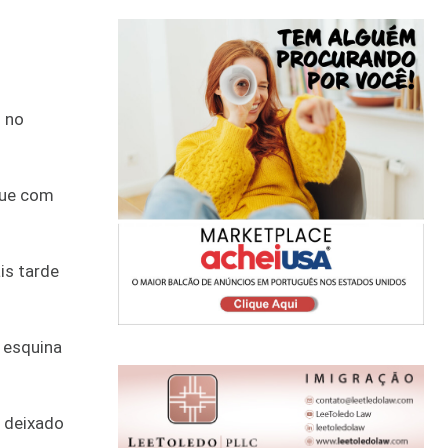
 no
nue com
is tarde
 esquina
m deixado