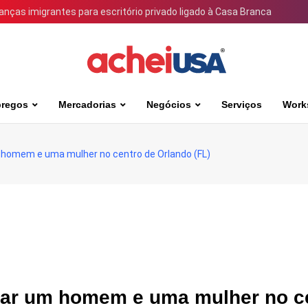
ianças imigrantes para escritório privado ligado à Casa Branca
regos
Mercadorias
Negócios
Serviços
Work
m homem e uma mulher no centro de Orlando (FL)
lear um homem e uma mulher no c