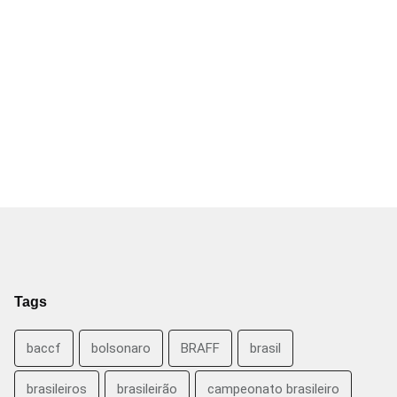
Tags
baccf
bolsonaro
BRAFF
brasil
brasileiros
brasileirão
campeonato brasileiro