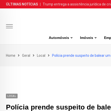
Skip
ÚLTIMAS NOTÍCIAS
|
Trump entrega a assistência jurídica de cr
to
content
Automóveis
Imóveis
Emp
Home
Geral
Local
Polícia prende suspeito de balear u
LOCAL
Polícia prende suspeito de ba