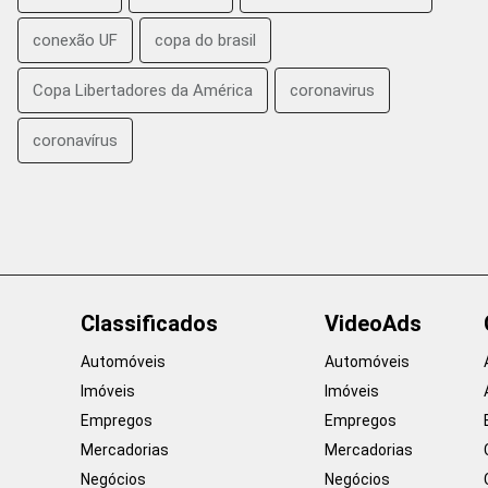
conexão UF
copa do brasil
Copa Libertadores da América
coronavirus
coronavírus
Classificados
VideoAds
Automóveis
Automóveis
Imóveis
Imóveis
Empregos
Empregos
Mercadorias
Mercadorias
Negócios
Negócios