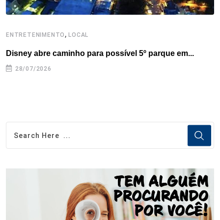
,
ENTRETENIMENTO
LOCAL
E
Disney abre caminho para possível 5º parque em...
C
28/07/2026