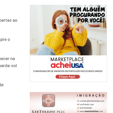
bertas ao
mpre o
necer na
guarda-sol
de