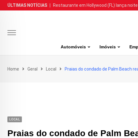
Skip
ÚLTIMAS NOTÍCIAS
|
Restaurante em Hollywood (FL) lança noite
to
content
Automóveis
Imóveis
Emp
Home
Geral
Local
Praias do condado de Palm Beach re
LOCAL
Praias do condado de Palm Bea