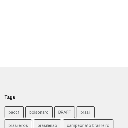
Tags
baccf
bolsonaro
BRAFF
brasil
brasileiros
brasileirão
campeonato brasileiro