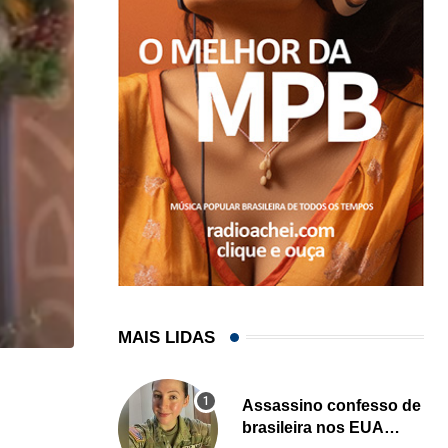
MAIS LIDAS
,
,
BRASIL
ESTADOS UNIDOS
Assassino confesso de
Em medida inédita, EUA revogam visto de embaix
brasileira nos EUA