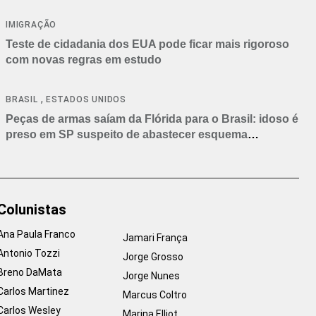
IMIGRAÇÃO
Teste de cidadania dos EUA pode ficar mais rigoroso
com novas regras em estudo
,
BRASIL
ESTADOS UNIDOS
Peças de armas saíam da Flórida para o Brasil: idoso é
preso em SP suspeito de abastecer esquema
criminoso
Colunistas
Ana Paula Franco
Jamari França
Antonio Tozzi
Jorge Grosso
Breno DaMata
Jorge Nunes
Carlos Martinez
Marcus Coltro
Carlos Wesley
Marina Elliot