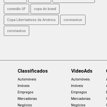
conexão UF
copa do brasil
Copa Libertadores da América
coronavirus
coronavírus
Classificados
VideoAds
Automóveis
Automóveis
Imóveis
Imóveis
Empregos
Empregos
Mercadorias
Mercadorias
Negócios
Negócios