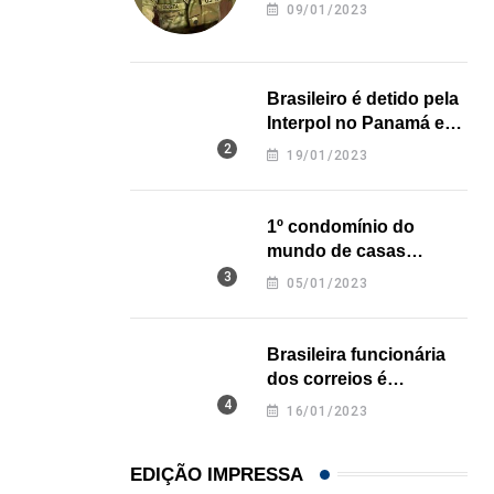
revela onde deixou o
09/01/2023
05/08/2026
corpo
Brasileiro é detido pela
Interpol no Panamá e
pode pegar prisão
19/01/2023
perpétua nos EUA
1º condomínio do
mundo de casas
impressas em 3D é
05/01/2023
inaugurado no Texas
Brasileira funcionária
dos correios é
assassinada a facadas
16/01/2023
na Califórnia
EDIÇÃO IMPRESSA