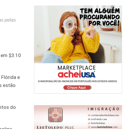
as pelas
l em $3.10
Flórida e
s estão
itos do