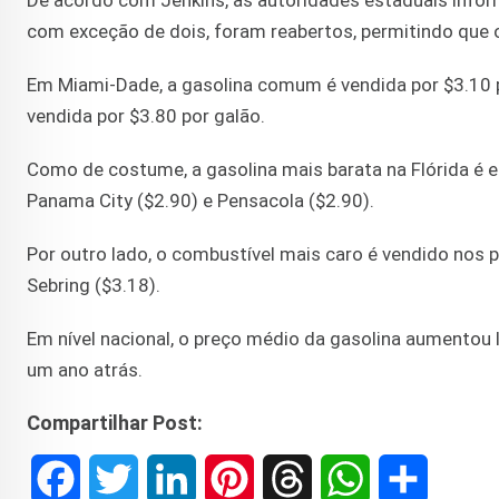
De acordo com Jenkins, as autoridades estaduais inform
com exceção de dois, foram reabertos, permitindo que 
Em Miami-Dade, a gasolina comum é vendida por $3.10 p
vendida por $3.80 por galão.
Como de costume, a gasolina mais barata na Flórida é 
Panama City ($2.90) e Pensacola ($2.90).
Por outro lado, o combustível mais caro é vendido nos 
Sebring ($3.18).
Em nível nacional, o preço médio da gasolina aumentou
um ano atrás.
Compartilhar Post:
F
T
L
P
T
W
S