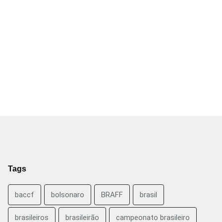
Tags
baccf
bolsonaro
BRAFF
brasil
brasileiros
brasileirão
campeonato brasileiro