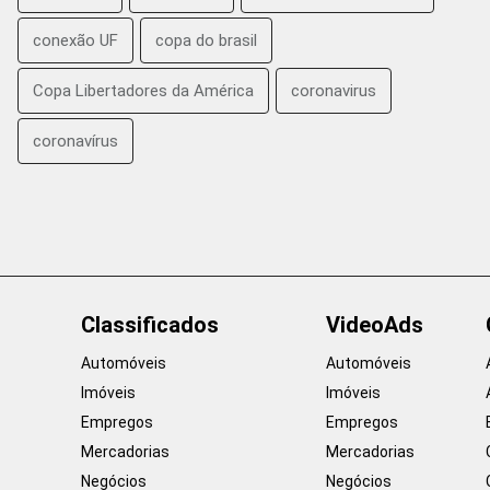
conexão UF
copa do brasil
Copa Libertadores da América
coronavirus
coronavírus
Classificados
VideoAds
Automóveis
Automóveis
Imóveis
Imóveis
Empregos
Empregos
Mercadorias
Mercadorias
Negócios
Negócios