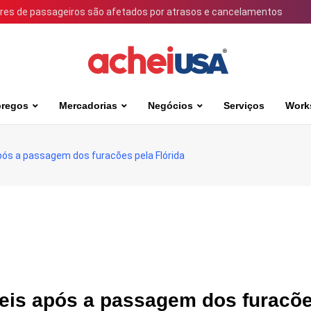
ares de passageiros são afetados por atrasos e cancelamentos
regos
Mercadorias
Negócios
Serviços
Work
pós a passagem dos furacões pela Flórida
veis após a passagem dos furacõ