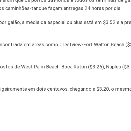
aram que os portos da Flórida e todos os terminais de gas
os caminhões-tanque façam entregas 24 horas por dia.
or galão, a média da especial ou plus está em $3.52 e a p
encontrada em áreas como Crestview-Fort Walton Beach ($2
postos de West Palm Beach-Boca Raton ($3.26), Naples ($3.
 ligeiramente em dois centavos, chegando a $3.20, o mesmo