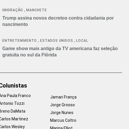
cancelamentos
,
IMIGRAÇÃO
MANCHETE
Trump assina novos decretos contra cidadania por
nascimento
,
,
ENTRETENIMENTO
ESTADOS UNIDOS
LOCAL
Game show mais antigo da TV americana faz seleção
gratuita no sul da Flórida
Colunistas
Ana Paula Franco
Jamari França
Antonio Tozzi
Jorge Grosso
Breno DaMata
Jorge Nunes
Carlos Martinez
Marcus Coltro
Carlos Wesley
Marina Elliot