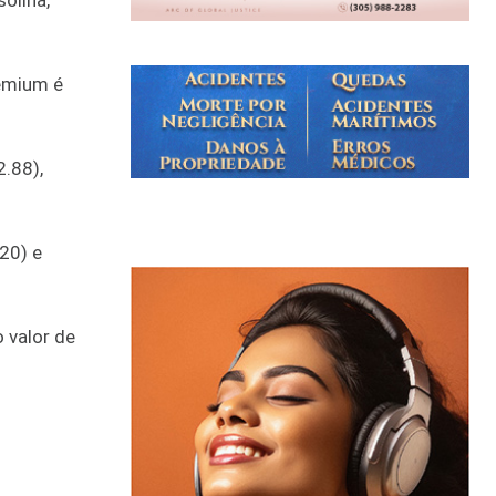
olina,
remium é
.88),
20) e
 valor de