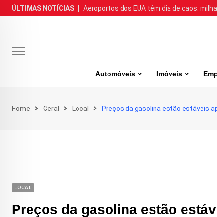
Skip
ÚLTIMAS NOTÍCIAS
|
Aeroportos dos EUA têm dia de caos: milh
to
content
Automóveis
Imóveis
Emp
Home
Geral
Local
Preços da gasolina estão estáveis a
LOCAL
Preços da gasolina estão está