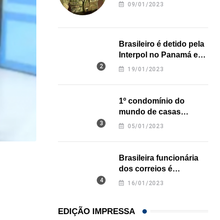
revela onde deixou o
09/01/2023
corpo
Brasileiro é detido pela
Interpol no Panamá e
pode pegar prisão
19/01/2023
perpétua nos EUA
1º condomínio do
mundo de casas
impressas em 3D é
05/01/2023
inaugurado no Texas
Brasileira funcionária
LOCAL
dos correios é
assassinada a facadas
Influenciadora evangélica de Orlando (FL) viraliza
16/01/2023
na Califórnia
07/08/2026
EDIÇÃO IMPRESSA