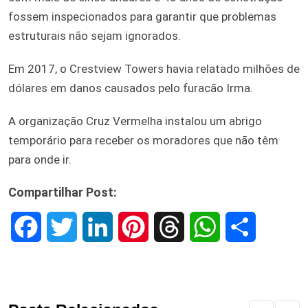
fossem inspecionados para garantir que problemas
estruturais não sejam ignorados.
Em 2017, o Crestview Towers havia relatado milhões de
dólares em danos causados ​​pelo furacão Irma.
A organização Cruz Vermelha instalou um abrigo
temporário para receber os moradores que não têm
para onde ir.
Compartilhar Post:
F
T
L
P
T
W
S
a
w
i
i
h
h
h
c
i
n
n
r
a
a