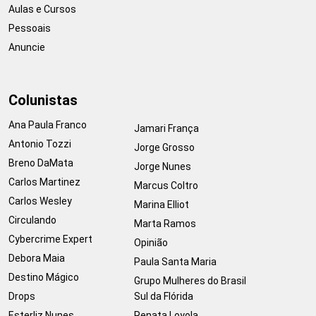
Aulas e Cursos
Pessoais
Anuncie
Colunistas
Ana Paula Franco
Jamari França
Antonio Tozzi
Jorge Grosso
Breno DaMata
Jorge Nunes
Carlos Martinez
Marcus Coltro
Carlos Wesley
Marina Elliot
Circulando
Marta Ramos
Cybercrime Expert
Opinião
Debora Maia
Paula Santa Maria
Destino Mágico
Grupo Mulheres do Brasil
Drops
Sul da Flórida
Esterliz Nunes
Renata Loyola