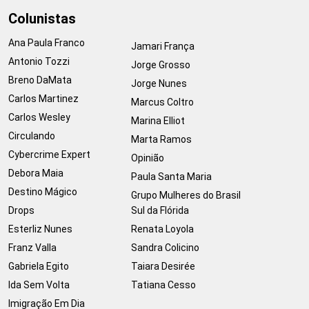
Colunistas
Ana Paula Franco
Jamari França
Antonio Tozzi
Jorge Grosso
Breno DaMata
Jorge Nunes
Carlos Martinez
Marcus Coltro
Carlos Wesley
Marina Elliot
Circulando
Marta Ramos
Cybercrime Expert
Opinião
Debora Maia
Paula Santa Maria
Destino Mágico
Grupo Mulheres do Brasil
Drops
Sul da Flórida
Esterliz Nunes
Renata Loyola
Franz Valla
Sandra Colicino
Gabriela Egito
Taiara Desirée
Ida Sem Volta
Tatiana Cesso
Imigração Em Dia