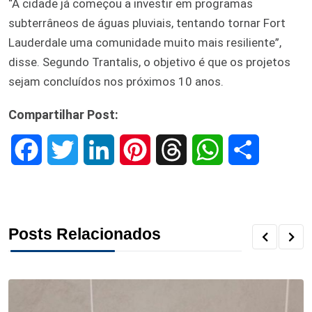
“A cidade já começou a investir em programas
subterrâneos de águas pluviais, tentando tornar Fort
Lauderdale uma comunidade muito mais resiliente”,
disse. Segundo Trantalis, o objetivo é que os projetos
sejam concluídos nos próximos 10 anos.
Compartilhar Post:
F
T
L
P
T
W
S
a
w
i
i
h
h
h
c
i
n
n
r
a
a
Posts Relacionados
e
t
k
t
e
t
r
b
t
e
e
a
s
e
o
e
d
r
d
A