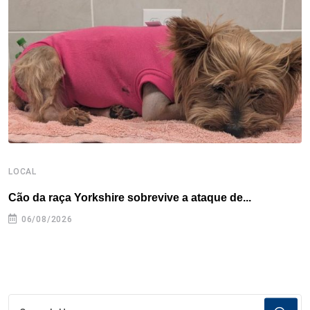
o
r
I
e
s
p
k
n
s
p
t
LOCAL
L
Cão da raça Yorkshire sobrevive a ataque de...
R
p
06/08/2026