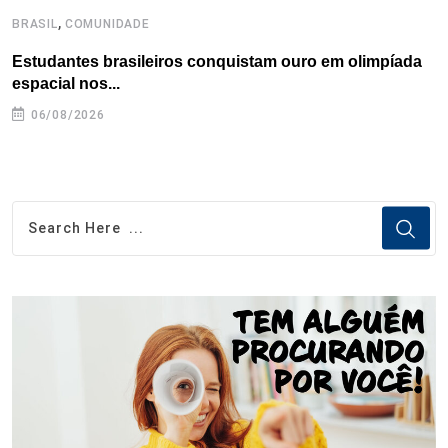
,
BRASIL
COMUNIDADE
B
Estudantes brasileiros conquistam ouro em olimpíada
P
espacial nos...
06/08/2026