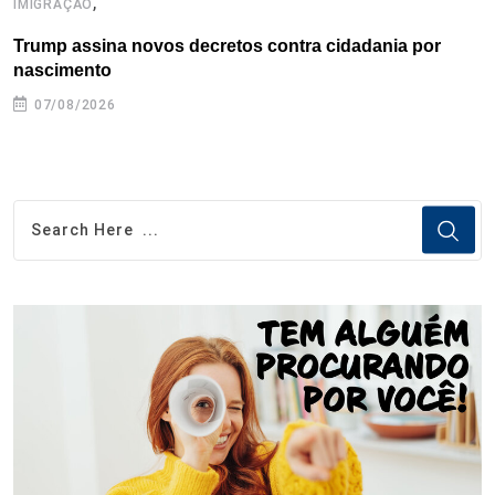
,
IMIGRAÇÃO
E
Trump assina novos decretos contra cidadania por
C
nascimento
e
07/08/2026