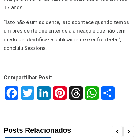
17 anos.
“Isto não é um acidente, isto acontece quando temos
um presidente que entende a ameaça e que não tem
medo de identificá-la publicamente e enfrentá-la “,
concluiu Sessions.
Compartilhar Post:
F
T
L
P
T
W
S
a
w
i
i
h
h
h
c
i
n
n
r
a
a
Posts Relacionados
e
t
k
t
e
t
r