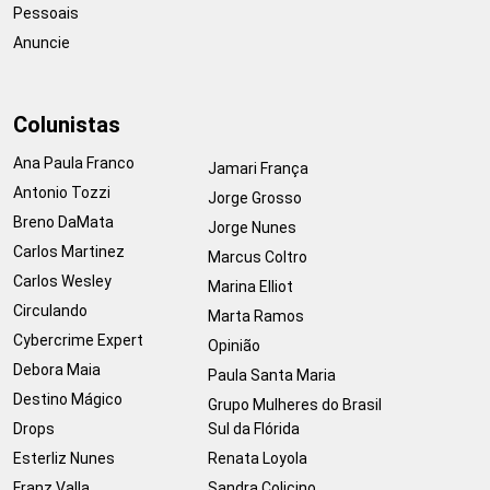
Pessoais
Anuncie
Colunistas
Ana Paula Franco
Jamari França
Antonio Tozzi
Jorge Grosso
Breno DaMata
Jorge Nunes
Carlos Martinez
Marcus Coltro
Carlos Wesley
Marina Elliot
Circulando
Marta Ramos
Cybercrime Expert
Opinião
Debora Maia
Paula Santa Maria
Destino Mágico
Grupo Mulheres do Brasil
Drops
Sul da Flórida
Esterliz Nunes
Renata Loyola
Franz Valla
Sandra Colicino