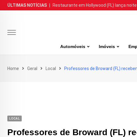
Skip
ÚLTIMAS NOTÍCIAS
|
Restaurante em Hollywood (FL) lança noite
to
content
Automóveis
Imóveis
Emp
Home
Geral
Local
Professores de Broward (FL) recebem
LOCAL
Professores de Broward (FL) re