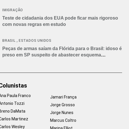
IMIGRAÇÃO
Teste de cidadania dos EUA pode ficar mais rigoroso
com novas regras em estudo
,
BRASIL
ESTADOS UNIDOS
Peças de armas saíam da Flórida para o Brasil: idoso é
preso em SP suspeito de abastecer esquema
criminoso
Colunistas
Ana Paula Franco
Jamari França
Antonio Tozzi
Jorge Grosso
Breno DaMata
Jorge Nunes
Carlos Martinez
Marcus Coltro
Carlos Wesley
Marina Elliot