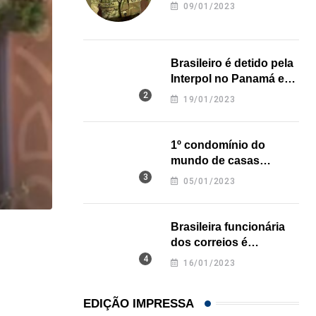
revela onde deixou o
09/01/2023
corpo
Brasileiro é detido pela
Interpol no Panamá e
pode pegar prisão
19/01/2023
perpétua nos EUA
1º condomínio do
mundo de casas
impressas em 3D é
05/01/2023
inaugurado no Texas
Brasileira funcionária
,
LOCAL
dos correios é
assassinada a facadas
16/01/2023
Sul da Flórida terá mais dias de chuva...
na Califórnia
04/08/2026
EDIÇÃO IMPRESSA