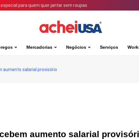
 especial para quem quer jantar sem roupas
regos
Mercadorias
Negócios
Serviços
Work
 aumento salarial provisório
cebem aumento salarial provisór