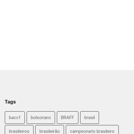
Tags
baccf
bolsonaro
BRAFF
brasil
brasileiros
brasileirão
campeonato brasileiro