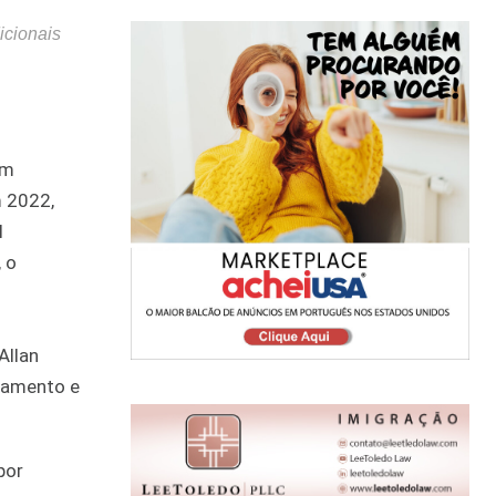
icionais
um
m 2022,
l
 o
Allan
gamento e
por