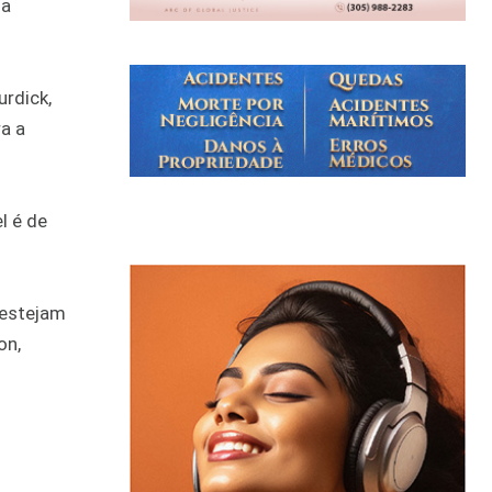
na
urdick,
a a
l é de
 estejam
on,