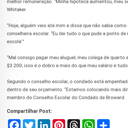
melhor remuneração. “Minha hipoteca aumentou, meu se
Whitaker.
“Hoje, alguém veio até mim e disse que não sabia como ir
conselheira escolar. “Eu dei tudo o que pude a ponto d
escola’.”
“Mal consigo pagar meu aluguel; meu colega de quarto ac
$3.200; isso é o dobro e mais do que meu salário e tudo
Segundo o conselho escolar, o condado está empenhado
dentro de seu orçamento. “Estamos colocando mais dinh
membro do Conselho Escolar do Condado de Broward.
Compartilhar Post:
F
T
L
P
T
W
S