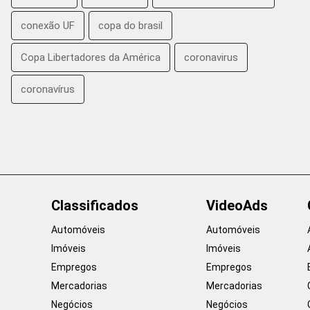
conexão UF
copa do brasil
Copa Libertadores da América
coronavirus
coronavírus
Classificados
VideoAds
Automóveis
Automóveis
Imóveis
Imóveis
Empregos
Empregos
Mercadorias
Mercadorias
Negócios
Negócios