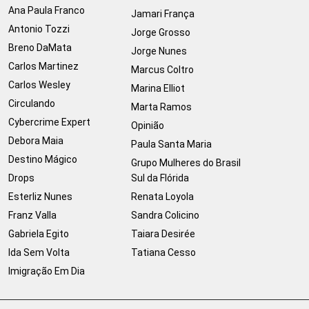
Ana Paula Franco
Jamari França
Antonio Tozzi
Jorge Grosso
Breno DaMata
Jorge Nunes
Carlos Martinez
Marcus Coltro
Carlos Wesley
Marina Elliot
Circulando
Marta Ramos
Cybercrime Expert
Opinião
Debora Maia
Paula Santa Maria
Destino Mágico
Grupo Mulheres do Brasil
Drops
Sul da Flórida
Esterliz Nunes
Renata Loyola
Franz Valla
Sandra Colicino
Gabriela Egito
Taiara Desirée
Ida Sem Volta
Tatiana Cesso
Imigração Em Dia