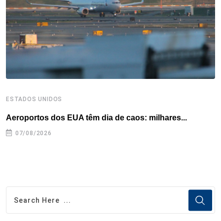
k
n
s
p
t
ESTADOS UNIDOS
E
Aeroportos dos EUA têm dia de caos: milhares...
G
07/08/2026