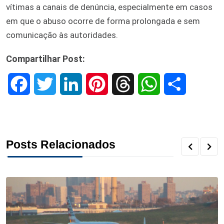
vítimas a canais de denúncia, especialmente em casos
em que o abuso ocorre de forma prolongada e sem
comunicação às autoridades.
Compartilhar Post:
F
T
L
P
T
W
S
a
w
i
i
h
h
h
c
i
n
n
r
a
a
Posts Relacionados
e
t
k
t
e
t
r
b
t
e
e
a
s
e
o
e
d
r
d
A
o
r
I
e
s
p