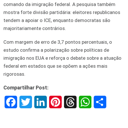
comando da imigração federal. A pesquisa também
mostra forte divisão partidária: eleitores republicanos
tendem a apoiar o ICE, enquanto democratas são
majoritariamente contrários.
Com margem de erro de 3,7 pontos percentuais, o
estudo confirma a polarização sobre políticas de
imigração nos EUA e reforça o debate sobre a atuação
federal em estados que se opõem a ações mais
rigorosas.
Compartilhar Post:
F
T
L
P
T
W
S
a
w
i
i
h
h
h
c
i
n
n
r
a
a