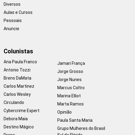
Diversos
Aulas e Cursos
Pessoais
Anuncie
Colunistas
Ana Paula Franco
Jamari França
Antonio Tozzi
Jorge Grosso
Breno DaMata
Jorge Nunes
Carlos Martinez
Marcus Coltro
Carlos Wesley
Marina Elliot
Circulando
Marta Ramos
Cybercrime Expert
Opinião
Debora Maia
Paula Santa Maria
Destino Mágico
Grupo Mulheres do Brasil
Drops
Sul da Flórida