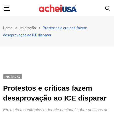
Skip
to
content
Home
Imigração
Protestos e críticas fazem
desaprovação ao ICE disparar
IMIGRAÇÃO
Protestos e críticas fazem
desaprovação ao ICE disparar
Em meio a confrontos e debate nacional sobre políticas de