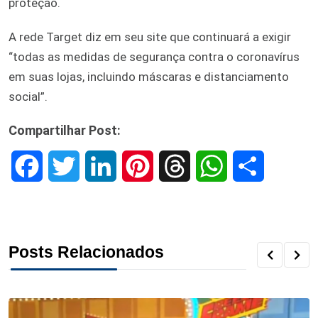
proteção.
A rede Target diz em seu site que continuará a exigir
“todas as medidas de segurança contra o coronavírus
em suas lojas, incluindo máscaras e distanciamento
social”.
Compartilhar Post:
F
T
L
P
T
W
S
a
w
i
i
h
h
h
c
i
n
n
r
a
a
Posts Relacionados
e
t
k
t
e
t
r
b
t
e
e
a
s
e