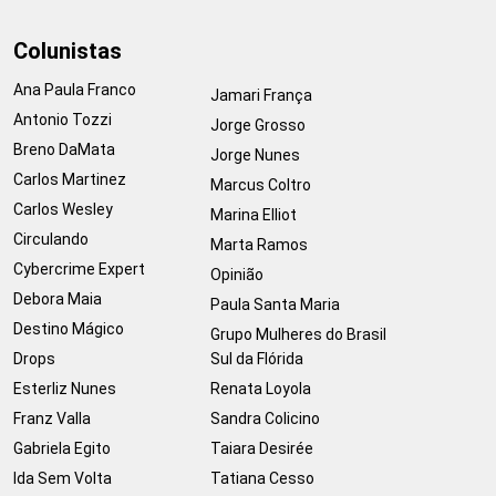
Colunistas
Ana Paula Franco
Jamari França
Antonio Tozzi
Jorge Grosso
Breno DaMata
Jorge Nunes
Carlos Martinez
Marcus Coltro
Carlos Wesley
Marina Elliot
Circulando
Marta Ramos
Cybercrime Expert
Opinião
Debora Maia
Paula Santa Maria
Destino Mágico
Grupo Mulheres do Brasil
Drops
Sul da Flórida
Esterliz Nunes
Renata Loyola
Franz Valla
Sandra Colicino
Gabriela Egito
Taiara Desirée
Ida Sem Volta
Tatiana Cesso