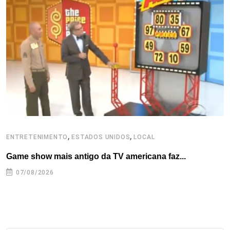
o
e
d
r
d
A
o
r
I
e
s
p
k
n
s
p
t
,
,
ENTRETENIMENTO
ESTADOS UNIDOS
LOCAL
L
Game show mais antigo da TV americana faz...
I
se
07/08/2026