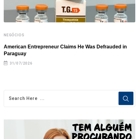
NEGÓCIOS
N
American Entrepreneur Claims He Was Defrauded in
D
Paraguay
31/07/2026