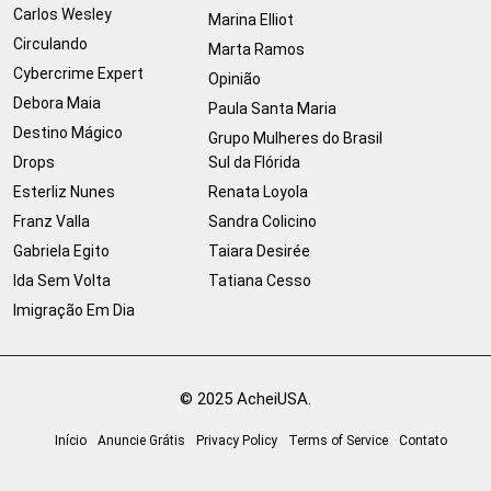
Carlos Wesley
Marina Elliot
Circulando
Marta Ramos
Cybercrime Expert
Opinião
Debora Maia
Paula Santa Maria
Destino Mágico
Grupo Mulheres do Brasil
Drops
Sul da Flórida
Esterliz Nunes
Renata Loyola
Franz Valla
Sandra Colicino
Gabriela Egito
Taiara Desirée
Ida Sem Volta
Tatiana Cesso
Imigração Em Dia
© 2025 AcheiUSA.
Início
Anuncie Grátis
Privacy Policy
Terms of Service
Contato