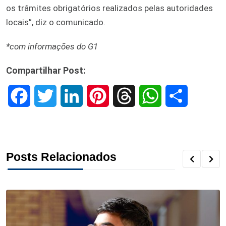
os trâmites obrigatórios realizados pelas autoridades
locais”, diz o comunicado.
*com informações do G1
Compartilhar Post:
F
T
L
P
T
W
S
a
w
i
i
h
h
h
c
i
n
n
r
a
a
Posts Relacionados
e
t
k
t
e
t
r
b
t
e
e
a
s
e
o
e
d
r
d
A