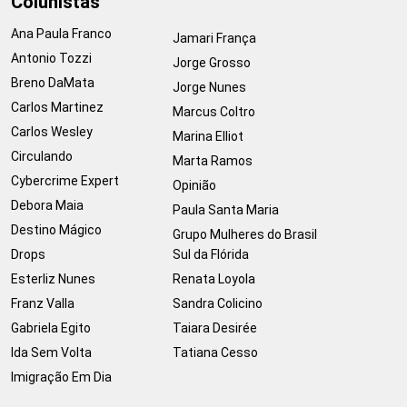
Colunistas
Ana Paula Franco
Jamari França
Antonio Tozzi
Jorge Grosso
Breno DaMata
Jorge Nunes
Carlos Martinez
Marcus Coltro
Carlos Wesley
Marina Elliot
Circulando
Marta Ramos
Cybercrime Expert
Opinião
Debora Maia
Paula Santa Maria
Destino Mágico
Grupo Mulheres do Brasil
Drops
Sul da Flórida
Esterliz Nunes
Renata Loyola
Franz Valla
Sandra Colicino
Gabriela Egito
Taiara Desirée
Ida Sem Volta
Tatiana Cesso
Imigração Em Dia