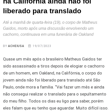
na Califórnia ainda não foi
liberado para translado
Até a manhã de quarta-feira (19), o corpo de Matheus
Gaidos, morto após uma discussão envolvendo um
cachorro, continuava em uma funerária de Oakland
BY
ACHEIUSA
19/07/2023
Quase um mês após o brasileiro Matheus Gaidos ter
sido assassinado a tiros depois de elogiar o cachorro
de um homem, em Oakland, na Califórnia, o corpo do
jovem ainda não foi liberado para translado até São
Paulo, onde mora a família. “Vai fazer um mês e ainda
não consegui realizar o translado para o sepultamento
do meu filho. Todos os dias eu ligo para saber, porém
eles falam que eu tenho que aguardar. Muito difícil isso.