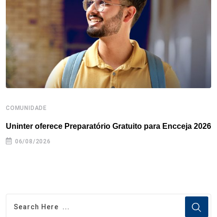
o
r
I
e
s
p
k
n
s
p
t
COMUNIDADE
B
Uninter oferece Preparatório Gratuito para Encceja 2026
E
e
06/08/2026