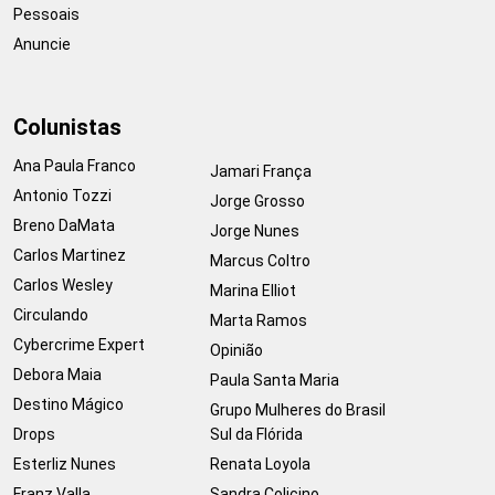
Pessoais
Anuncie
Colunistas
Ana Paula Franco
Jamari França
Antonio Tozzi
Jorge Grosso
Breno DaMata
Jorge Nunes
Carlos Martinez
Marcus Coltro
Carlos Wesley
Marina Elliot
Circulando
Marta Ramos
Cybercrime Expert
Opinião
Debora Maia
Paula Santa Maria
Destino Mágico
Grupo Mulheres do Brasil
Drops
Sul da Flórida
Esterliz Nunes
Renata Loyola
Franz Valla
Sandra Colicino