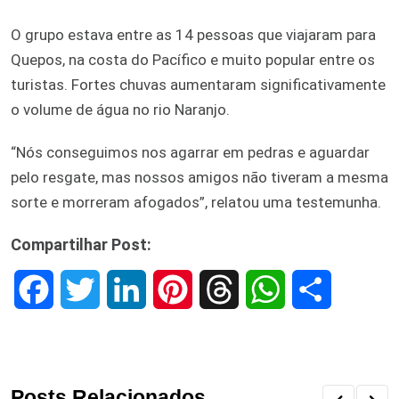
O grupo estava entre as 14 pessoas que viajaram para
Quepos, na costa do Pacífico e muito popular entre os
turistas. Fortes chuvas aumentaram significativamente
o volume de água no rio Naranjo.
“Nós conseguimos nos agarrar em pedras e aguardar
pelo resgate, mas nossos amigos não tiveram a mesma
sorte e morreram afogados”, relatou uma testemunha.
Compartilhar Post:
F
T
L
P
T
W
S
a
w
i
i
h
h
h
c
i
n
n
r
a
a
Posts Relacionados