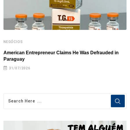
t
NEGÓCIOS
N
American Entrepreneur Claims He Was Defrauded in
D
Paraguay
31/07/2026