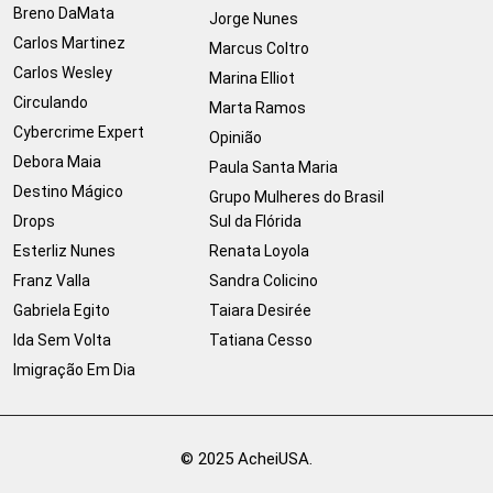
Breno DaMata
Jorge Nunes
Carlos Martinez
Marcus Coltro
Carlos Wesley
Marina Elliot
Circulando
Marta Ramos
Cybercrime Expert
Opinião
Debora Maia
Paula Santa Maria
Destino Mágico
Grupo Mulheres do Brasil
Drops
Sul da Flórida
Esterliz Nunes
Renata Loyola
Franz Valla
Sandra Colicino
Gabriela Egito
Taiara Desirée
Ida Sem Volta
Tatiana Cesso
Imigração Em Dia
© 2025 AcheiUSA.