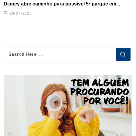
Disney abre caminho para possível 5º parque em...
C
28/07/2026