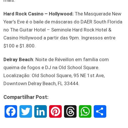
Hard Rock Casino – Hollywood:
The Masquerade New
Year’s Eve é o baile de máscaras do DAER South Florida
no The Guitar Hotel – Seminole Hard Rock Hotel &
Casino Hollywood a partir das 9pm. Ingressos entre
$100 e $1.800.
Delray Beach
: Noite de Réveillon em família com
queima de fogos e DJ na Old School Square.
Localização: Old School Square, 95 NE 1st Ave,
Downtown Delray Beach, FL 33444.
Compartilhar Post:
F
T
L
P
T
W
S
a
w
i
i
h
h
h