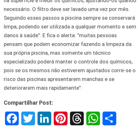
na superfície e medir os químicos, ajustando-os quando
necessário. O filtro deve ser lavado uma vez por mês.
Seguindo esses passos a piscina sempre se conservará
limpa, podendo ser utilizada a qualquer momento e sem
danos à saúde”. E fica o alerta: “muitas pessoas
pensam que podem economizar fazendo a limpeza da
sua própria piscina, mas somente um técnico
especializado poderá manter o controle dos químicos,
pois se os mesmos não estiverem ajustados corre-se o
risco das piscinas apresentarem manchas e se
deteriorarem mais rapidamente”.
Compartilhar Post:
F
T
L
P
T
W
S
a
w
i
i
h
h
h