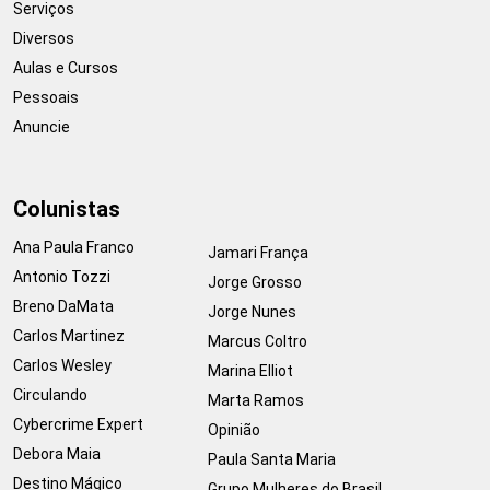
Serviços
Diversos
Aulas e Cursos
Pessoais
Anuncie
Colunistas
Ana Paula Franco
Jamari França
Antonio Tozzi
Jorge Grosso
Breno DaMata
Jorge Nunes
Carlos Martinez
Marcus Coltro
Carlos Wesley
Marina Elliot
Circulando
Marta Ramos
Cybercrime Expert
Opinião
Debora Maia
Paula Santa Maria
Destino Mágico
Grupo Mulheres do Brasil