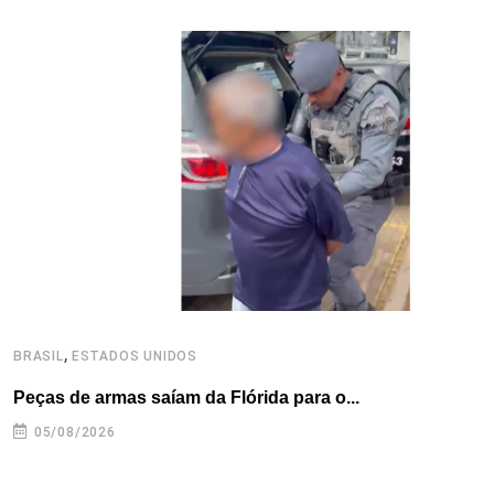
b
t
e
e
a
s
e
o
e
d
r
d
A
o
r
I
e
s
p
k
n
s
p
t
,
BRASIL
ESTADOS UNIDOS
B
Peças de armas saíam da Flórida para o...
E
e
05/08/2026