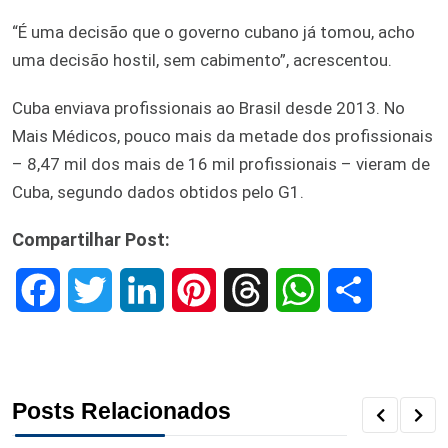
“É uma decisão que o governo cubano já tomou, acho
uma decisão hostil, sem cabimento”, acrescentou.
Cuba enviava profissionais ao Brasil desde 2013. No
Mais Médicos, pouco mais da metade dos profissionais
– 8,47 mil dos mais de 16 mil profissionais – vieram de
Cuba, segundo dados obtidos pelo G1.
Compartilhar Post:
F
T
L
P
T
W
S
a
w
i
i
h
h
h
c
i
n
n
r
a
a
Posts Relacionados
e
t
k
t
e
t
r