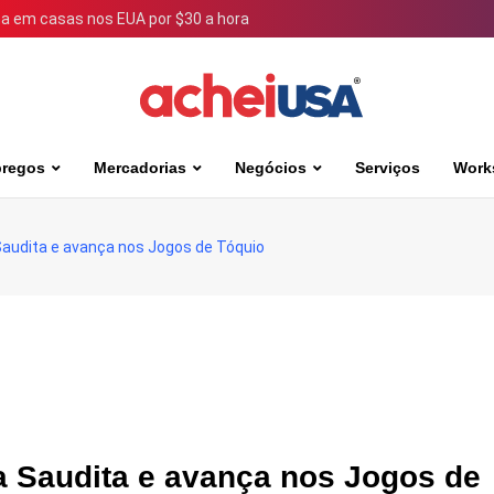
 em casas nos EUA por $30 a hora
regos
Mercadorias
Negócios
Serviços
Work
 Saudita e avança nos Jogos de Tóquio
ia Saudita e avança nos Jogos de