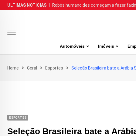
Skip
ÚLTIMAS NOTÍCIAS
|
Robôs humanoides começam a fazer faxina
to
content
Automóveis
Imóveis
Emp
Home
Geral
Esportes
Seleção Brasileira bate a Arábia
ESPORTES
Seleção Brasileira bate a Aráb