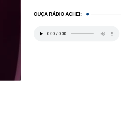
OUÇA RÁDIO ACHEI:
,
CARLOS WESLEY
ESPORTES
Palmeiras e Flamengo vencem bem na retomada d
23/07/2026