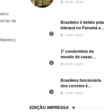
revela onde deixou o
09/01/2023
corpo
uatro
uartas de
Brasileiro é detido pela
Interpol no Panamá e
pode pegar prisão
19/01/2023
perpétua nos EUA
 Menino),
1º condomínio do
mundo de casas
impressas em 3D é
05/01/2023
inaugurado no Texas
Brasileira funcionária
dos correios é
assassinada a facadas
16/01/2023
na Califórnia
EDIÇÃO IMPRESSA