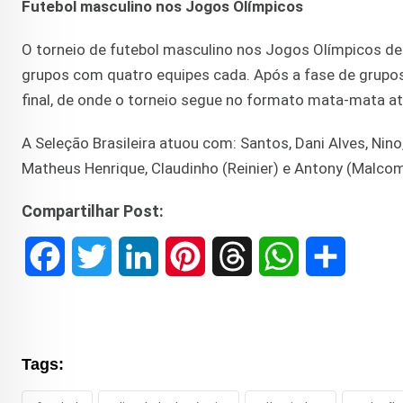
Futebol masculino nos Jogos Olímpicos
O torneio de futebol masculino nos Jogos Olímpicos de
grupos com quatro equipes cada. Após a fase de grupos
final, de onde o torneio segue no formato mata-mata até
A Seleção Brasileira atuou com: Santos, Dani Alves, Nin
Matheus Henrique, Claudinho (Reinier) e Antony (Malcom)
Compartilhar Post:
F
T
L
P
T
W
S
a
w
i
i
h
h
h
c
i
n
n
r
a
a
Tags:
e
t
k
t
e
t
r