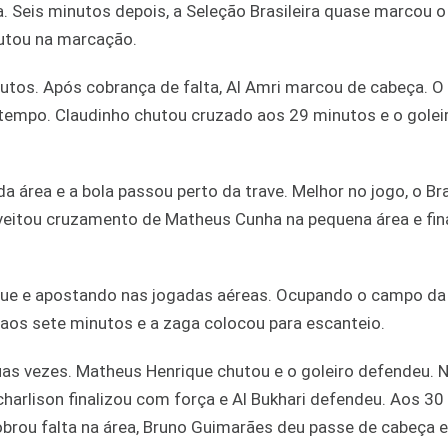
a. Seis minutos depois, a Seleção Brasileira quase marcou 
hutou na marcação.
tos. Após cobrança de falta, Al Amri marcou de cabeça. O 
tempo. Claudinho chutou cruzado aos 29 minutos e o goleir
 área e a bola passou perto da trave. Melhor no jogo, o Br
eitou cruzamento de Matheus Cunha na pequena área e fin
que e apostando nas jogadas aéreas. Ocupando o campo da
 aos sete minutos e a zaga colocou para escanteio.
as vezes. Matheus Henrique chutou e o goleiro defendeu. N
harlison finalizou com força e Al Bukhari defendeu. Aos 30
cobrou falta na área, Bruno Guimarães deu passe de cabeça e