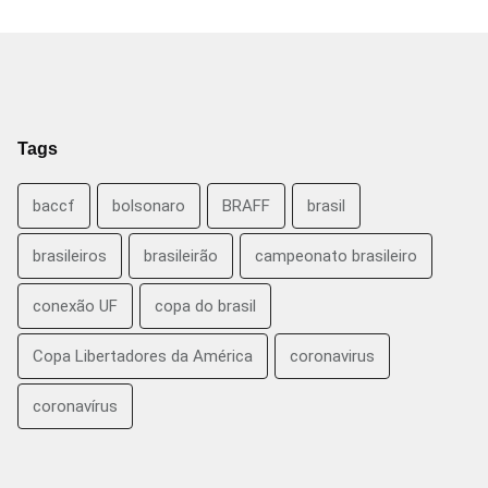
Tags
baccf
bolsonaro
BRAFF
brasil
brasileiros
brasileirão
campeonato brasileiro
conexão UF
copa do brasil
Copa Libertadores da América
coronavirus
coronavírus