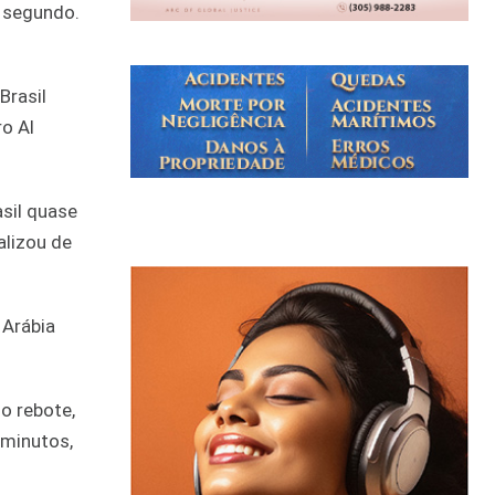
o segundo.
Brasil
o Al
asil quase
alizou de
 Arábia
o rebote,
 minutos,