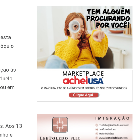
desta
Tóquio
ação às
 duelo
icou em
os. Aos 13
inho e