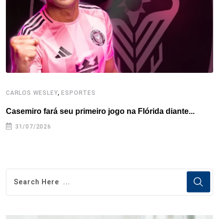
k
n
s
p
t
,
CARLOS WESLEY
ESPORTES
C
Casemiro fará seu primeiro jogo na Flórida diante...
P
31/07/2026