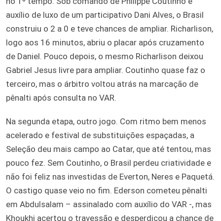
no 1º tempo. Sob comando de Philippe Coutinho e
auxílio de luxo de um participativo Dani Alves, o Brasil
construiu o 2 a 0 e teve chances de ampliar. Richarlison,
logo aos 16 minutos, abriu o placar após cruzamento
de Daniel. Pouco depois, o mesmo Richarlison deixou
Gabriel Jesus livre para ampliar. Coutinho quase faz o
terceiro, mas o árbitro voltou atrás na marcação de
pênalti após consulta no VAR.
Na segunda etapa, outro jogo. Com ritmo bem menos
acelerado e festival de substituições espaçadas, a
Seleção deu mais campo ao Catar, que até tentou, mas
pouco fez. Sem Coutinho, o Brasil perdeu criatividade e
não foi feliz nas investidas de Everton, Neres e Paquetá.
O castigo quase veio no fim. Ederson cometeu pênalti
em Abdulsalam – assinalado com auxílio do VAR -, mas
Khoukhi acertou o travessão e desperdiçou a chance de