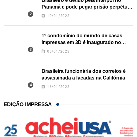
Brasileiro é detido pela Interpol no
Panamá e pode pegar prisão perpétua
nos EUA
19/01/2023
1º condomínio do mundo de casas
impressas em 3D é inaugurado no
Texas
05/01/2023
Brasileira funcionária dos correios é
assassinada a facadas na Califórnia
16/01/2023
EDIÇÃO IMPRESSA