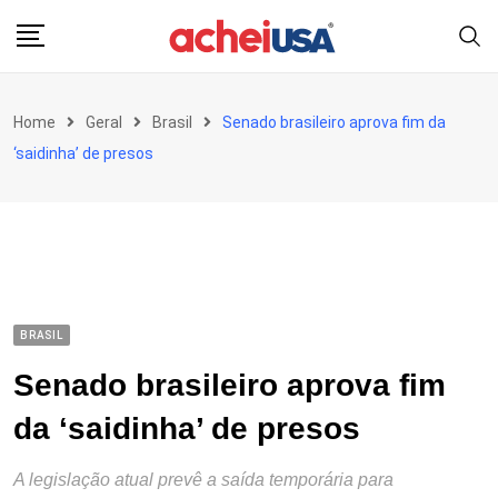
Skip
to
content
Home
Geral
Brasil
Senado brasileiro aprova fim da
‘saidinha’ de presos
BRASIL
Senado brasileiro aprova fim
da ‘saidinha’ de presos
A legislação atual prevê a saída temporária para