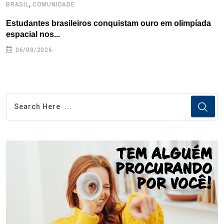
,
BRASIL
COMUNIDADE
B
Estudantes brasileiros conquistam ouro em olimpíada
P
espacial nos...
06/08/2026