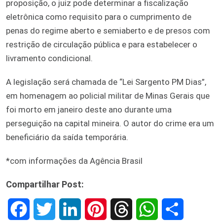
proposição, o juiz pode determinar a fiscalização
eletrônica como requisito para o cumprimento de
penas do regime aberto e semiaberto e de presos com
restrição de circulação pública e para estabelecer o
livramento condicional.
A legislação será chamada de “Lei Sargento PM Dias”,
em homenagem ao policial militar de Minas Gerais que
foi morto em janeiro deste ano durante uma
perseguição na capital mineira. O autor do crime era um
beneficiário da saída temporária.
*com informações da Agência Brasil
Compartilhar Post:
F
T
L
P
T
W
S