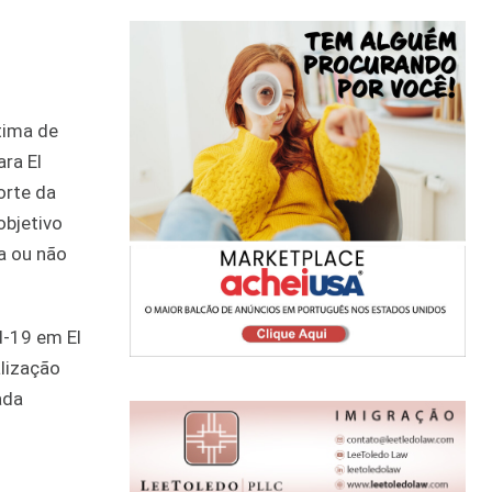
tima de
ra El
orte da
objetivo
a ou não
d-19 em El
alização
ada