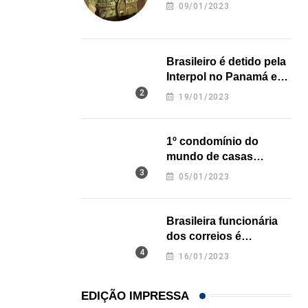
revela onde deixou o
05/08/2026
09/01/2023
corpo
Brasileiro é detido pela
Interpol no Panamá e
pode pegar prisão
19/01/2023
perpétua nos EUA
1º condomínio do
mundo de casas
impressas em 3D é
05/01/2023
inaugurado no Texas
Brasileira funcionária
dos correios é
assassinada a facadas
16/01/2023
na Califórnia
EDIÇÃO IMPRESSA