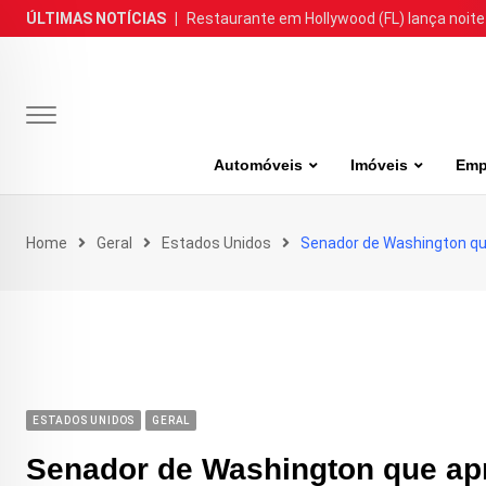
Skip
ÚLTIMAS NOTÍCIAS
|
Restaurante em Hollywood (FL) lança noite
to
content
Automóveis
Imóveis
Emp
Home
Geral
Estados Unidos
Senador de Washington qu
ESTADOS UNIDOS
GERAL
Senador de Washington que apr