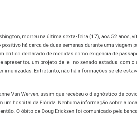
ington, morreu na última sexta-feira (17), aos 52 anos, ví
o positivo há cerca de duas semanas durante uma viagem pa
 um crítico declarado de medidas como exigência de passap
e apresentou um projeto de lei no senado estadual com o 
r imunizadas. Entretanto, não há informações se ele estav
anne Van Werven, assim que recebeu o diagnóstico de covi
em um hospital da Flórida. Nenhuma informação sobre a loc
 então. O óbito de Doug Ericksen foi comunicado pela banc