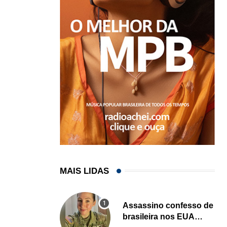
MAIS LIDAS
,
,
BRASIL
ESTADOS UNIDOS
Assassino confesso de
Em medida inédita, EUA revogam visto de embaix
brasileira nos EUA