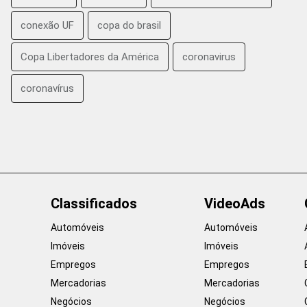
conexão UF
copa do brasil
Copa Libertadores da América
coronavirus
coronavírus
Classificados
VideoAds
Automóveis
Automóveis
Imóveis
Imóveis
Empregos
Empregos
Mercadorias
Mercadorias
Negócios
Negócios