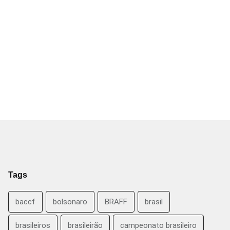
Tags
baccf
bolsonaro
BRAFF
brasil
brasileiros
brasileirão
campeonato brasileiro