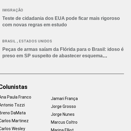
IMIGRAÇÃO
Teste de cidadania dos EUA pode ficar mais rigoroso
com novas regras em estudo
,
BRASIL
ESTADOS UNIDOS
Peças de armas saíam da Flórida para o Brasil: idoso é
preso em SP suspeito de abastecer esquema
criminoso
Colunistas
Ana Paula Franco
Jamari França
Antonio Tozzi
Jorge Grosso
Breno DaMata
Jorge Nunes
Carlos Martinez
Marcus Coltro
Carlos Wesley
Marina Elliot