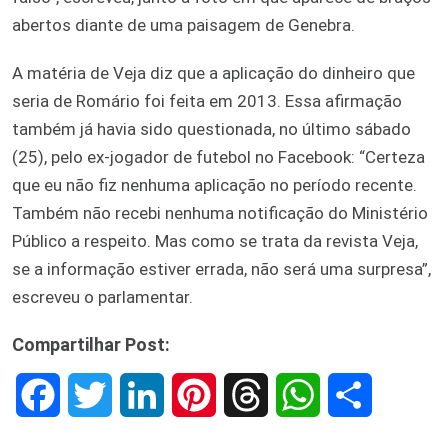
abertos diante de uma paisagem de Genebra.
A matéria de Veja diz que a aplicação do dinheiro que
seria de Romário foi feita em 2013. Essa afirmação
também já havia sido questionada, no último sábado
(25), pelo ex-jogador de futebol no Facebook: “Certeza
que eu não fiz nenhuma aplicação no período recente.
Também não recebi nenhuma notificação do Ministério
Público a respeito. Mas como se trata da revista Veja,
se a informação estiver errada, não será uma surpresa”,
escreveu o parlamentar.
Compartilhar Post:
F
T
L
P
T
W
S
a
w
i
i
h
h
h