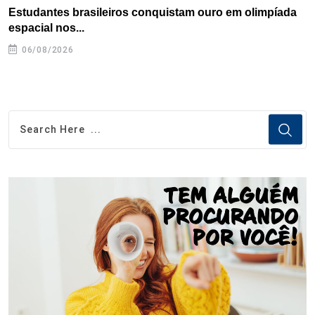
Estudantes brasileiros conquistam ouro em olimpíada
P
espacial nos...
06/08/2026