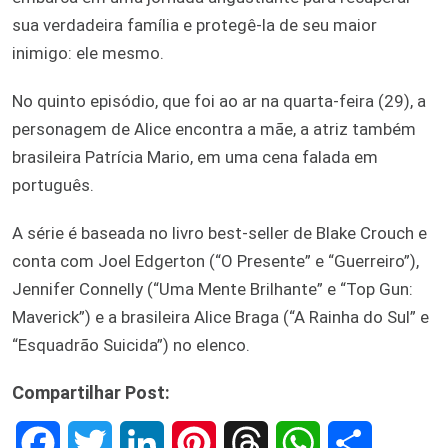
sua verdadeira família e protegê-la de seu maior
inimigo: ele mesmo.
No quinto episódio, que foi ao ar na quarta-feira (29), a
personagem de Alice encontra a mãe, a atriz também
brasileira Patrícia Mario, em uma cena falada em
português.
A série é baseada no livro best-seller de Blake Crouch e
conta com Joel Edgerton (“O Presente” e “Guerreiro”),
Jennifer Connelly (“Uma Mente Brilhante” e “Top Gun:
Maverick”) e a brasileira Alice Braga (“A Rainha do Sul” e
“Esquadrão Suicida”) no elenco.
Compartilhar Post:
F
T
L
P
T
W
S