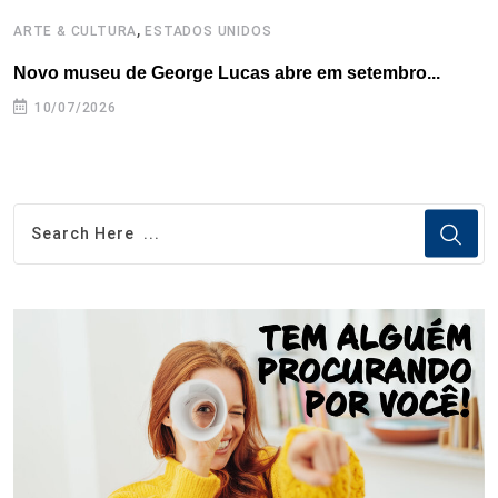
,
ARTE & CULTURA
ESTADOS UNIDOS
A
Novo museu de George Lucas abre em setembro...
B
10/07/2026