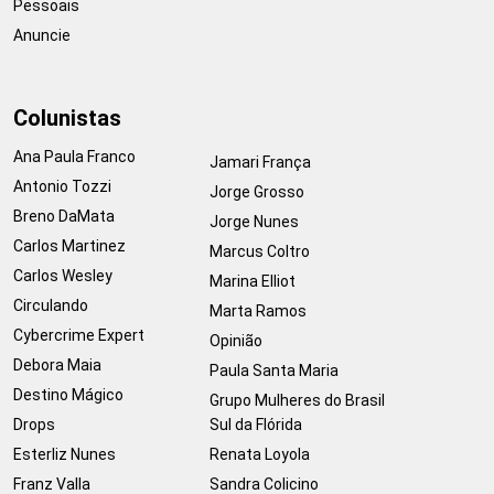
Pessoais
Anuncie
Colunistas
Ana Paula Franco
Jamari França
Antonio Tozzi
Jorge Grosso
Breno DaMata
Jorge Nunes
Carlos Martinez
Marcus Coltro
Carlos Wesley
Marina Elliot
Circulando
Marta Ramos
Cybercrime Expert
Opinião
Debora Maia
Paula Santa Maria
Destino Mágico
Grupo Mulheres do Brasil
Drops
Sul da Flórida
Esterliz Nunes
Renata Loyola
Franz Valla
Sandra Colicino