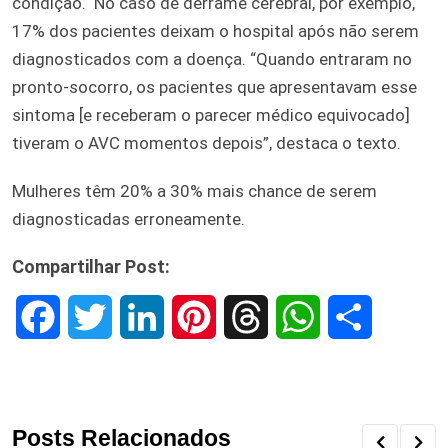
condição. No caso de derrame cerebral, por exemplo,
17% dos pacientes deixam o hospital após não serem
diagnosticados com a doença. “Quando entraram no
pronto-socorro, os pacientes que apresentavam esse
sintoma [e receberam o parecer médico equivocado]
tiveram o AVC momentos depois”, destaca o texto.
Mulheres têm 20% a 30% mais chance de serem
diagnosticadas erroneamente.
Compartilhar Post:
F
T
L
P
T
W
S
a
w
i
i
h
h
h
c
i
n
n
r
a
a
Posts Relacionados