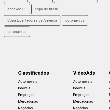
conexão UF
copa do brasil
Copa Libertadores da América
coronavirus
coronavírus
Classificados
VideoAds
Automóveis
Automóveis
Imóveis
Imóveis
Empregos
Empregos
Mercadorias
Mercadorias
Negócios
Negócios