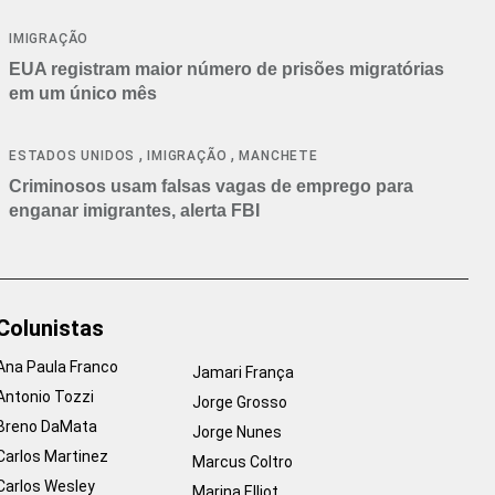
IMIGRAÇÃO
EUA registram maior número de prisões migratórias
em um único mês
,
,
ESTADOS UNIDOS
IMIGRAÇÃO
MANCHETE
Criminosos usam falsas vagas de emprego para
enganar imigrantes, alerta FBI
Colunistas
Ana Paula Franco
Jamari França
Antonio Tozzi
Jorge Grosso
Breno DaMata
Jorge Nunes
Carlos Martinez
Marcus Coltro
Carlos Wesley
Marina Elliot