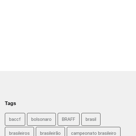
Tags
baccf
bolsonaro
BRAFF
brasil
brasileiros
brasileirão
campeonato brasileiro