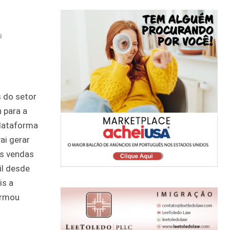
a
s do setor
 para a
plataforma
ai gerar
as vendas
il desde
is a
irmou