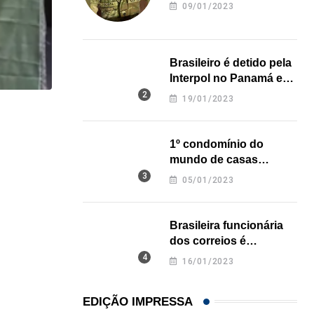
revela onde deixou o
09/01/2023
corpo
Brasileiro é detido pela
Interpol no Panamá e
pode pegar prisão
19/01/2023
perpétua nos EUA
,
BRASIL
ESTADOS UNIDOS
1º condomínio do
Peças de armas saíam da Flórida para o...
mundo de casas
05/08/2026
impressas em 3D é
05/01/2023
inaugurado no Texas
Brasileira funcionária
dos correios é
assassinada a facadas
16/01/2023
na Califórnia
EDIÇÃO IMPRESSA