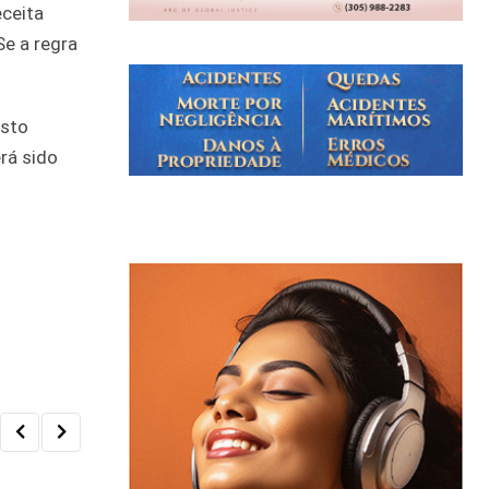
ceita
Se a regra
osto
rá sido