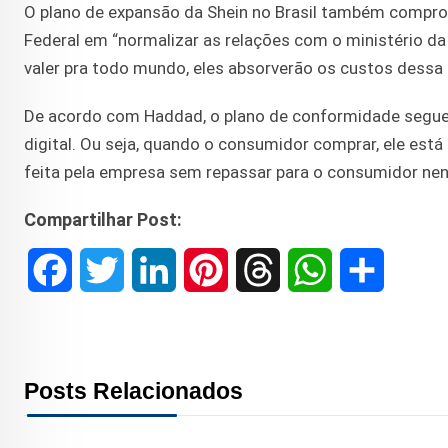
O plano de expansão da Shein no Brasil também compro
Federal em “normalizar as relações com o ministério da
valer pra todo mundo, eles absorverão os custos dessa
De acordo com Haddad, o plano de conformidade segu
digital. Ou seja, quando o consumidor comprar, ele está
feita pela empresa sem repassar para o consumidor nen
Compartilhar Post:
F
T
L
P
T
W
S
a
w
i
i
h
h
h
c
i
n
n
r
a
a
Posts Relacionados
e
t
k
t
e
t
r
b
t
e
e
a
s
e