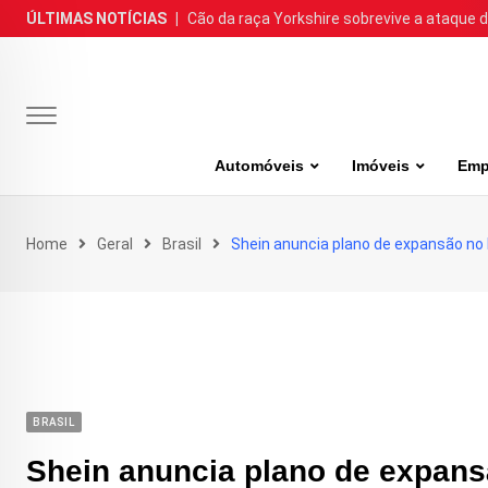
Skip
ÚLTIMAS NOTÍCIAS
|
Cão da raça Yorkshire sobrevive a ataque de
to
content
Automóveis
Imóveis
Emp
Home
Geral
Brasil
Shein anuncia plano de expansão no
BRASIL
Shein anuncia plano de expans