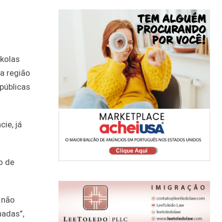
ikolas
a região
públicas
ie, já
o de
a não
nadas”,