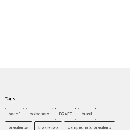
Tags
baccf
bolsonaro
BRAFF
brasil
brasileiros
brasileirão
campeonato brasileiro