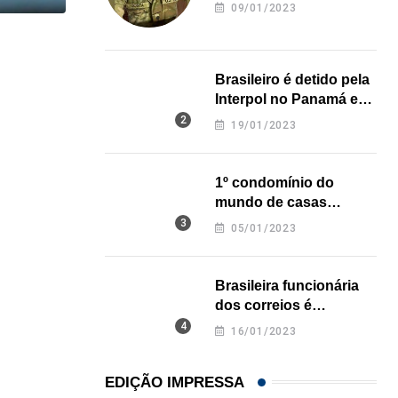
revela onde deixou o
09/01/2023
corpo
,
IMIGRAÇÃO
Brasileiro é detido pela
Trump assina novos decretos contra cidadania 
Interpol no Panamá e
07/08/2026
pode pegar prisão
19/01/2023
perpétua nos EUA
1º condomínio do
mundo de casas
impressas em 3D é
05/01/2023
inaugurado no Texas
Brasileira funcionária
dos correios é
assassinada a facadas
16/01/2023
na Califórnia
EDIÇÃO IMPRESSA