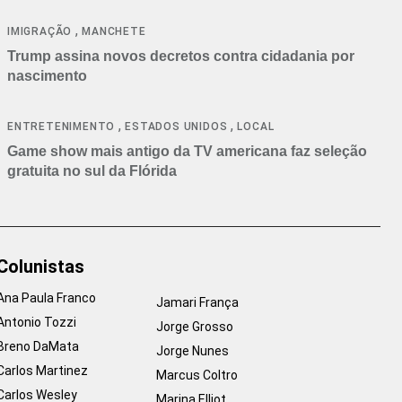
cancelamentos
,
IMIGRAÇÃO
MANCHETE
Trump assina novos decretos contra cidadania por
nascimento
,
,
ENTRETENIMENTO
ESTADOS UNIDOS
LOCAL
Game show mais antigo da TV americana faz seleção
gratuita no sul da Flórida
Colunistas
Ana Paula Franco
Jamari França
Antonio Tozzi
Jorge Grosso
Breno DaMata
Jorge Nunes
Carlos Martinez
Marcus Coltro
Carlos Wesley
Marina Elliot