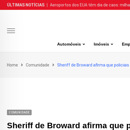
Skip
ÚLTIMAS NOTÍCIAS
|
Aeroportos dos EUA têm dia de caos: milh
to
content
Automóveis
Imóveis
Emp
Home
Comunidade
Sheriff de Broward afirma que policiai
COMUNIDADE
Sheriff de Broward afirma que p