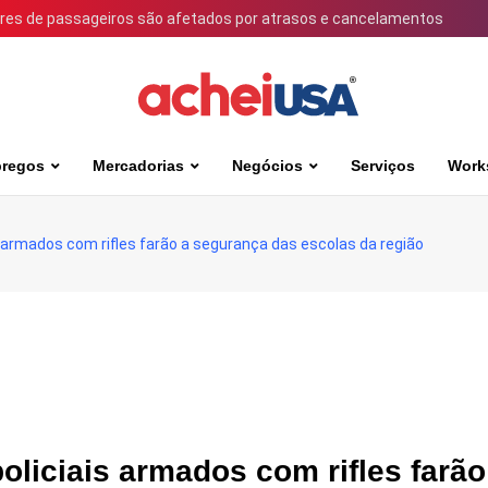
ares de passageiros são afetados por atrasos e cancelamentos
regos
Mercadorias
Negócios
Serviços
Work
s armados com rifles farão a segurança das escolas da região
oliciais armados com rifles farão