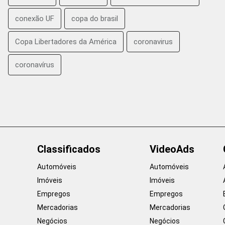
conexão UF
copa do brasil
Copa Libertadores da América
coronavirus
coronavírus
Classificados
VideoAds
Automóveis
Automóveis
Imóveis
Imóveis
Empregos
Empregos
Mercadorias
Mercadorias
Negócios
Negócios