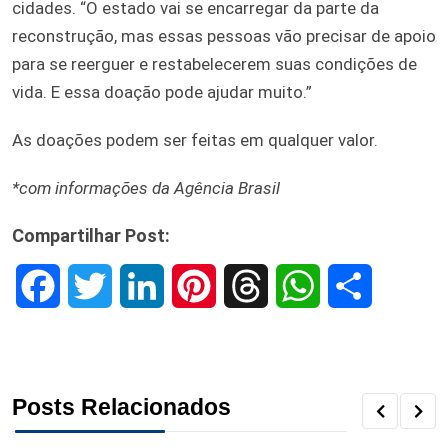
cidades. “O estado vai se encarregar da parte da
reconstrução, mas essas pessoas vão precisar de apoio
para se reerguer e restabelecerem suas condições de
vida. E essa doação pode ajudar muito.”
As doações podem ser feitas em qualquer valor.
*com informações da Agência Brasil
Compartilhar Post:
F
T
L
P
T
W
S
a
w
i
i
h
h
h
c
i
n
n
r
a
a
Posts Relacionados
e
t
k
t
e
t
r