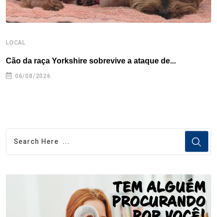
LOCAL
E
Cão da raça Yorkshire sobrevive a ataque de...
C
e
06/08/2026