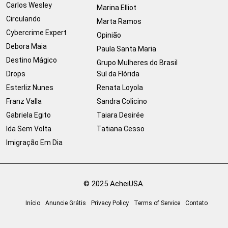
Carlos Wesley
Marina Elliot
Circulando
Marta Ramos
Cybercrime Expert
Opinião
Debora Maia
Paula Santa Maria
Destino Mágico
Grupo Mulheres do Brasil
Drops
Sul da Flórida
Esterliz Nunes
Renata Loyola
Franz Valla
Sandra Colicino
Gabriela Egito
Taiara Desirée
Ida Sem Volta
Tatiana Cesso
Imigração Em Dia
© 2025 AcheiUSA.
Início
Anuncie Grátis
Privacy Policy
Terms of Service
Contato