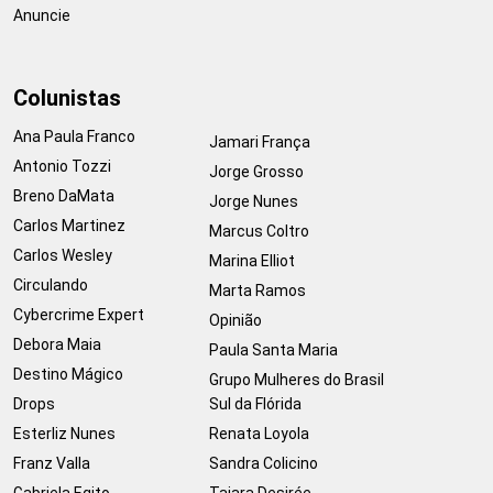
Anuncie
Colunistas
Ana Paula Franco
Jamari França
Antonio Tozzi
Jorge Grosso
Breno DaMata
Jorge Nunes
Carlos Martinez
Marcus Coltro
Carlos Wesley
Marina Elliot
Circulando
Marta Ramos
Cybercrime Expert
Opinião
Debora Maia
Paula Santa Maria
Destino Mágico
Grupo Mulheres do Brasil
Drops
Sul da Flórida
Esterliz Nunes
Renata Loyola
Franz Valla
Sandra Colicino
Gabriela Egito
Taiara Desirée