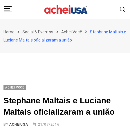
Skip
to
content
Home
Social & Eventos
Achei Você
Stephane Maltais e
Luciane Maltais oficializaram a união
ACHEI VOCÊ
Stephane Maltais e Luciane
Maltais oficializaram a união
BY
ACHEIUSA
21/07/2016