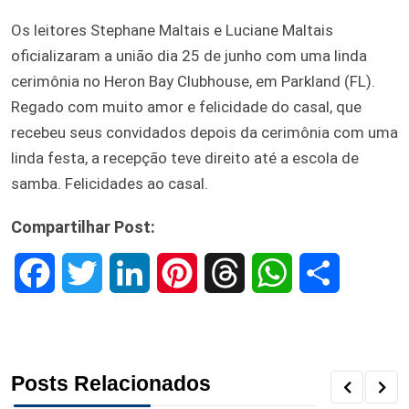
Os leitores Stephane Maltais e Luciane Maltais
oficializaram a união dia 25 de junho com uma linda
cerimônia no Heron Bay Clubhouse, em Parkland (FL).
Regado com muito amor e felicidade do casal, que
recebeu seus convidados depois da cerimônia com uma
linda festa, a recepção teve direito até a escola de
samba. Felicidades ao casal.
Compartilhar Post:
F
T
L
P
T
W
S
a
w
i
i
h
h
h
c
i
n
n
r
a
a
Posts Relacionados
e
t
k
t
e
t
r